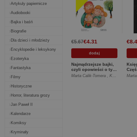
Artykuly papiernicze
Audiobooki
Bajka i baśń
Biografie
Dla dzieci i młodzieży
€4.31
€8.
€5.67
Encyklopedie i leksykony
Ezoteryka
Najmądrzejsze bajki,
Księ
Fantastyka
czyli opowieści o tym,
Częś
co w życiu ważne...
Marta Calik-Tomera
,
Katarzyna Kądziela
Marta
Filmy
[Twarda]
Historyczne
Horror, literatura grozy
Jan Paweł II
Kalendarze
Komiksy
Kryminały