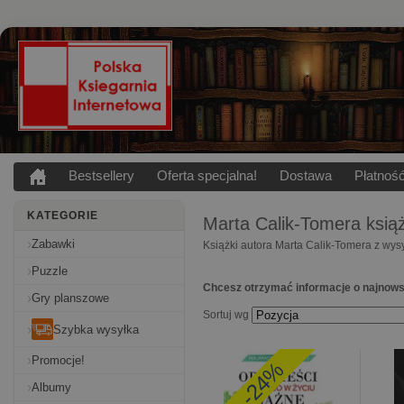
Bestsellery
Oferta specjalna!
Dostawa
Płatnoś
KATEGORIE
Marta Calik-Tomera
książ
Zabawki
Książki autora Marta Calik-Tomera z wys
Puzzle
Chcesz otrzymać informacje o najnows
Gry planszowe
Sortuj wg
Szybka wysyłka
Promocje!
-24%
Albumy