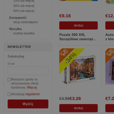
15% lub więcej
30% lub więcej
50% lub więcej
€9.16
€12
Dostępność
ukryj niedostępne
Wysyłka
szybka wysyłka
Puzzle 300 XXL
Auto
Szczęśliwe zwierzęta
z kl
[Miękka]
wkła
NEWSLETTER
-34%
Subskrybuj
Email:
Wyrażam zgodę na
otrzymywanie oferty
Więcej
handlowej.
regulamin
Akceptuję
€3.26
€7.
€4.96