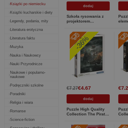
Ksiązki po niemiecku
Książki kucharskie i diety
Szkoła rysowania z
Puzz
Legendy, podania, mity
projektorem
elem
Księżniczki [Pudełko
Coll
Literatura erotyczna
kartonowe]
[Mię
-36%
Literatura faktu
Muzyka
Nauka i Naukowcy
Nauki Przyrodnicze
Naukowe i popularno-
naukowe
Podręczniki szkolne
€4.67
€7.
€7.27
Poradniki
Religia i wiara
Puzzle High Quality
Puzz
Romanse
Collection The Pirate
Coll
ship 1500 [Pudełko
The 
Science-fiction
kartonowe]
[Mię