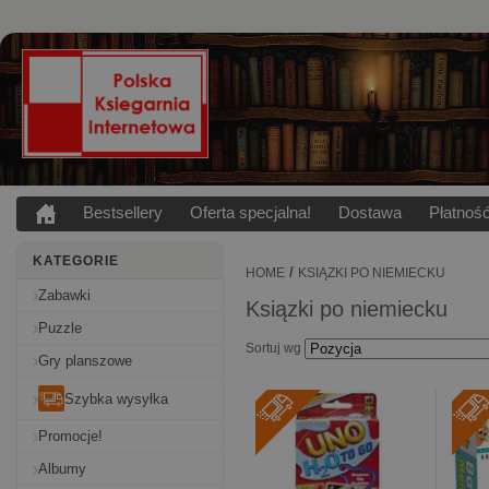
Bestsellery
Oferta specjalna!
Dostawa
Płatnoś
KATEGORIE
/
HOME
KSIĄZKI PO NIEMIECKU
Zabawki
Ksiązki po niemiecku
Puzzle
Sortuj wg
Gry planszowe
Szybka wysyłka
Promocje!
Albumy