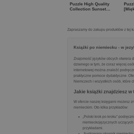
Puzzle High Quality
Puzz
Collection Sunset
[Mię
over Venice 500
[Pudełko kartonowe]
Zapraszamy do zakupu produktów z tej ka
Książki po niemiecku - w jez
Znajomość języków obcych otwiera dr
dziwnego w tym, że coraz więcej osób
internetowej można znaleźć podręczn
praktyczne pomoce dydaktyczne. Ofer
Niemczech i wszystkich osób, które c
Jakie książki znajdziesz w 
W ofercie naszej księgarni możesz zn
niemieckim. Oto kilka przykładów:
„Polski krok po kroku” podręcz
niemieckojęzycznych uczących s
przykładami.
„Ilustrowany słownik niemiecko-p