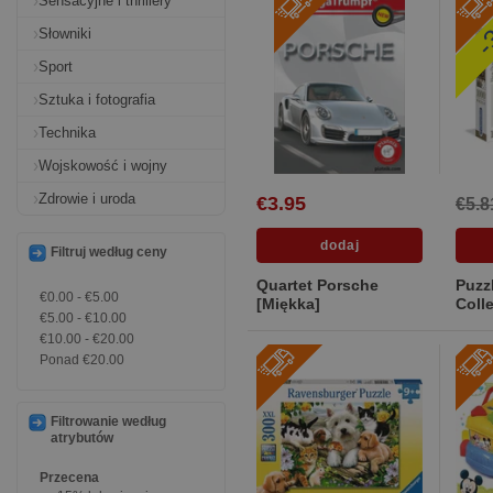
Sensacyjne i thrillery
-
Słowniki
Sport
Sztuka i fotografia
Technika
Wojskowość i wojny
Zdrowie i uroda
€3.95
€5.8
Filtruj według ceny
Quartet Porsche
Puzz
€0.00
-
€5.00
[Miękka]
Coll
€5.00
-
€10.00
skyl
€10.00
-
€20.00
kart
Ponad
€20.00
Filtrowanie według
atrybutów
Przecena