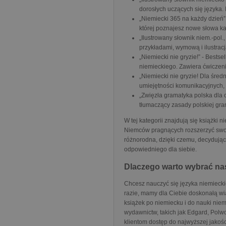
dorosłych uczących się języka. 
„Niemiecki 365 na każdy dzień”
której poznajesz nowe słowa ka
„Ilustrowany słownik niem.-pol.
przykładami, wymową i ilustrac
„Niemiecki nie gryzie!” - Bests
niemieckiego. Zawiera ćwiczenia
„Niemiecki nie gryzie! Dla śr
umiejętności komunikacyjnych, 
„Zwięzła gramatyka polska dla 
tłumaczący zasady polskiej gra
W tej kategorii znajdują się książki 
Niemców pragnących rozszerzyć swoje
różnorodna, dzięki czemu, decydując
odpowiedniego dla siebie.
Dlaczego warto wybrać na
Chcesz nauczyć się języka niemiecki
razie, mamy dla Ciebie doskonałą wi
książek po niemiecku i do nauki nie
wydawnictw, takich jak Edgard, Polw
klientom dostęp do najwyższej jakośc