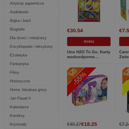
Artykuly papiernicze
Audiobooki
Bajka i baśń
Biografie
€30.54
€7.
Dla dzieci i młodzieży
Encyklopedie i leksykony
Uno H2O To Go. Karty
Caro
Ezoteryka
wodoodporne
Zwie
[Pudełko kartonowe]
kart
Fantastyka
-55%
Filmy
Historyczne
Horror, literatura grozy
Jan Paweł II
Kalendarze
Komiksy
€18.25
€40.27
€7.2
Kryminały