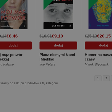
€8.46
€9.10
€20.15
0.14
€10.91
€25.13
j mąż potwór
Płacz niemymi łzami
Homer na nasz
ękka]
[Miękka]
czasy
id Falaise
Joe Peters
Marek Węcowski
1
2
szamy do zakupu produktów z tej kategorii.