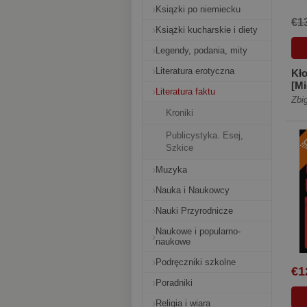
Ksiązki po niemiecku
€1
Książki kucharskie i diety
Legendy, podania, mity
Literatura erotyczna
Kło
[Mi
Literatura faktu
Zbi
Kroniki
Publicystyka. Esej,
Szkice
Muzyka
Nauka i Naukowcy
Nauki Przyrodnicze
Naukowe i popularno-
naukowe
Podręczniki szkolne
€1
Poradniki
Religia i wiara