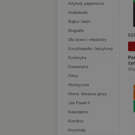
Artykuly papiernicze
Audiobooki
Bajka i baśń
Biografie
€1
Dla dzieci i młodzieży
Encyklopedie i leksykony
Por
Ezoteryka
ży
Fantastyka
[Mi
Woj
Filmy
Historyczne
Horror, literatura grozy
Jan Paweł II
Kalendarze
Komiksy
Kryminały