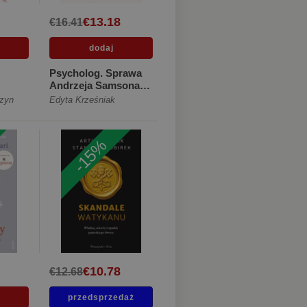
€13.18
€16.41
Psycholog. Sprawa
Andrzeja Samsona
[Miękka]
zyn
Edyta Krześniak
-15%
€10.78
€12.68