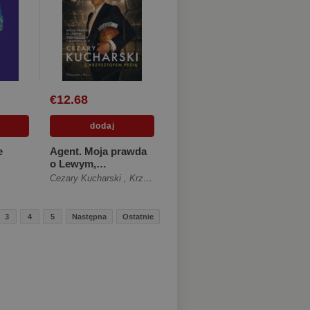
€12.68
e
Agent. Moja prawda
o Lewym,
pieniądzach i
Cezary Kucharski
,
Krzysztof Pyzia
manipulacji [Miękka
ze skrzydełkami]
3
4
5
Następna
Ostatnie