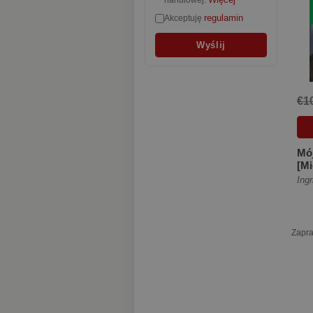
Więcej
handlowej.
regulamin
Akceptuję
€1
Mó
[Mi
Ingr
Zapra