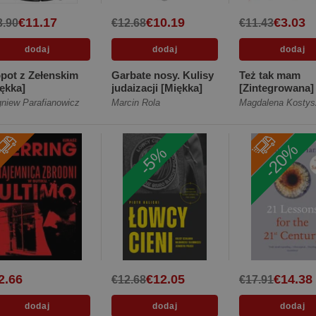
€11.17
€10.19
€3.03
3.90
€12.68
€11.43
pot z Zełenskim
Garbate nosy. Kulisy
Też tak mam
ękka]
judaizacji [Miękka]
[Zintegrowana]
gniew Parafianowicz
Marcin Rola
Magdalena Kostys
-20%
-5%
2.66
€12.05
€14.38
€12.68
€17.91