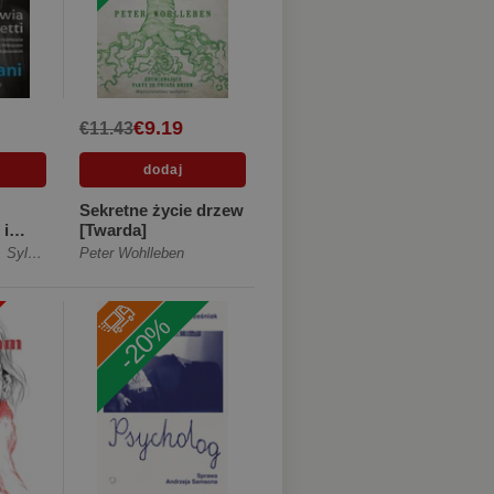
€9.19
€11.43
Sekretne życie drzew
 i
[Twarda]
 ze
,
Sylwia Peretti
Peter Wohlleben
-20%