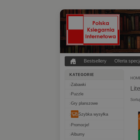
Bestsellery
Oferta specj
KATEGORIE
HOM
Zabawki
Lit
Puzzle
Sortu
Gry planszowe
Szybka wysyłka
Promocje!
Albumy