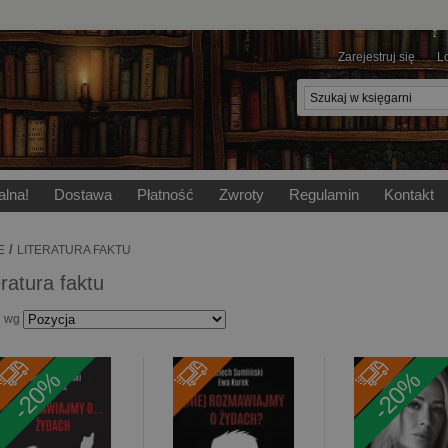
Zarejestruj się
L
alna!
Dostawa
Płatność
Zwroty
Regulamin
Kontakt
/
E
LITERATURA FAKTU
eratura faktu
j wg
-20%
-20%