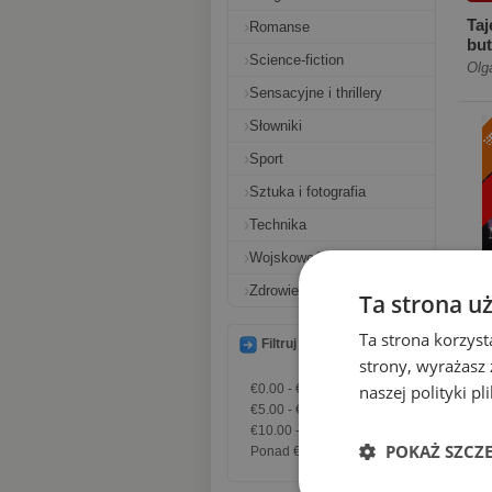
Taj
Romanse
but
Science-fiction
Olg
Sensacyjne i thrillery
Słowniki
Sport
Sztuka i fotografia
Technika
Wojskowość i wojny
Zdrowie i uroda
Ta strona u
Ta strona korzyst
€1
Filtruj według ceny
strony, wyrażasz
€0.00
-
€5.00
naszej polityki p
€5.00
-
€10.00
Wyr
€10.00
-
€20.00
tal
POKAŻ SZCZ
Ponad
€20.00
Mar