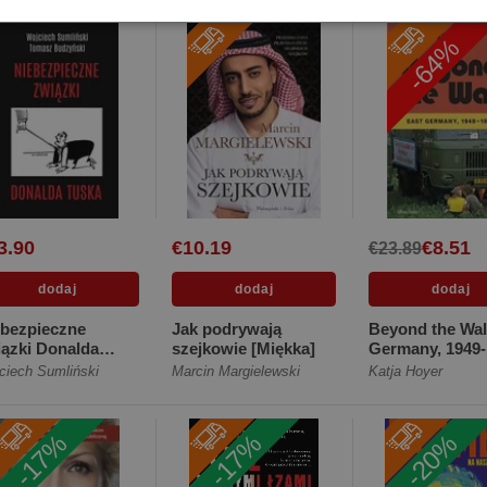
[Miękka]
-64%
3.90
€10.19
€8.51
€23.89
ebezpieczne
Jak podrywają
Beyond the Wal
ązki Donalda
szejkowie [Miękka]
Germany, 1949-
ka [Miękka]
[Miękka]
ciech Sumliński
Marcin Margielewski
Katja Hoyer
-17%
-17%
-20%