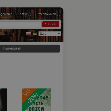
ogowanie
Koszyk
(0)
Przechowalnia
(0)
Impressum
-20%