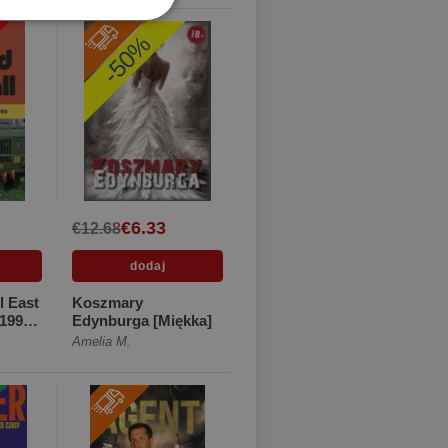
-50%
€6.33
€12.68
l East
Koszmary
1990
Edynburga [Miękka]
Amelia M.