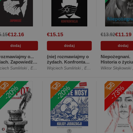
€12.16
€15.15
€11.19
5.15
€13.92
ozmawiajmy o...
(nie) rozmawiajmy o
Niepożegnani.
dach. Zapowiedź
żydach. Konfrontacja
Historia o życiu
ękka]
[Miękka]
śmierci [Miękka
ciech Sumliński
,
Ewa Kurek
Wojciech Sumliński
,
Ewa Kurek
Wiktor Słojkowski
skrzydełkami]
-20%
-20%
-73%