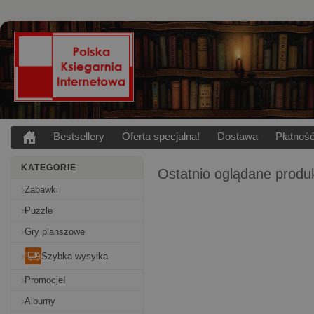
Bestsellery
Oferta specjalna!
Dostawa
Płatnoś
KATEGORIE
Ostatnio oglądane produ
Zabawki
Puzzle
Gry planszowe
Szybka wysyłka
Promocje!
Albumy