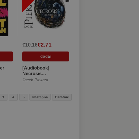
€2.71
€10.16
er
[Audiobook]
Necrosis
Przebudzenie
Jacek Piekara
[Digipack]
3
4
5
Następna
Ostatnie