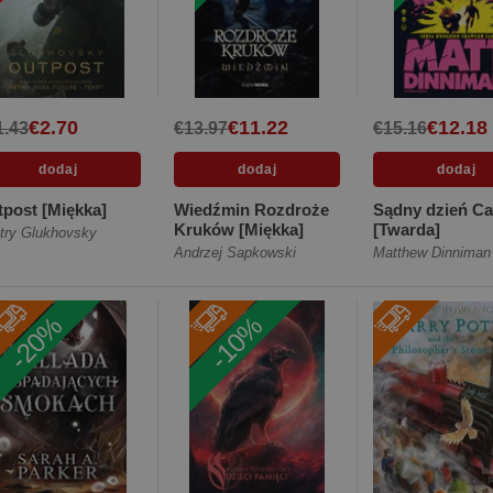
€2.70
€11.22
€12.18
1.43
€13.97
€15.16
post [Miękka]
Wiedźmin Rozdroże
Sądny dzień Ca
Kruków [Miękka]
[Twarda]
try Glukhovsky
Andrzej Sapkowski
Matthew Dinniman
-20%
-10%