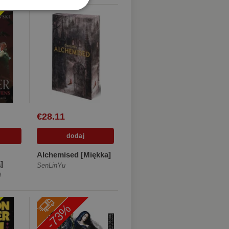
€28.11
Alchemised [Miękka]
]
SenLinYu
i
-73%