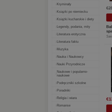
Kryminały
€2
Ksiązki po niemiecku
Książki kucharskie i diety
Bal
Legendy, podania, mity
sp
Literatura erotyczna
sm
Sar
ksi
Literatura faktu
[Tw
Muzyka
Nauka i Naukowcy
Nauki Przyrodnicze
Naukowe i popularno-
naukowe
Podręczniki szkolne
Poradniki
Religia i wiara
€1
Romanse