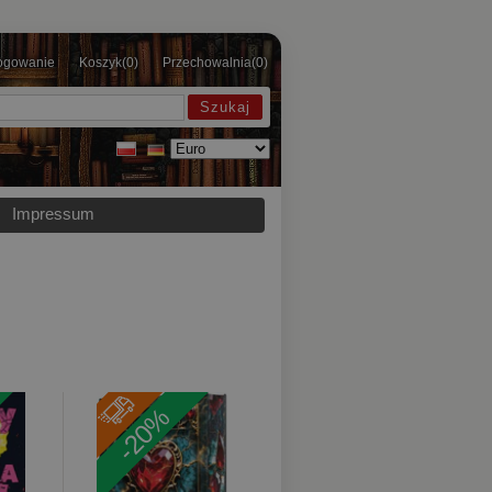
ogowanie
Koszyk
(0)
Przechowalnia
(0)
Impressum
-20%