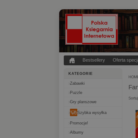
Bestsellery
Oferta specj
KATEGORIE
HOM
Zabawki
Fan
Puzzle
Sortu
Gry planszowe
Szybka wysyłka
Promocje!
Albumy