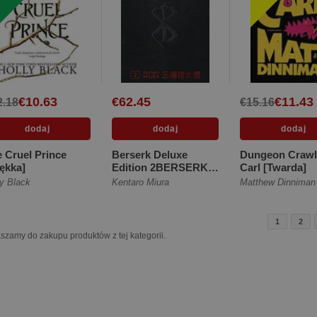
€10.63
€62.45
€11.43
2.18
€15.16
 Cruel Prince
Berserk Deluxe
Dungeon Crawl
ękka]
Edition 2BERSERK
Carl [Twarda]
DELUXE VOLUME 2
ly Black
Kentaro Miura
Matthew Dinniman
[Twarda]
1
2
szamy do zakupu produktów z tej kategorii.