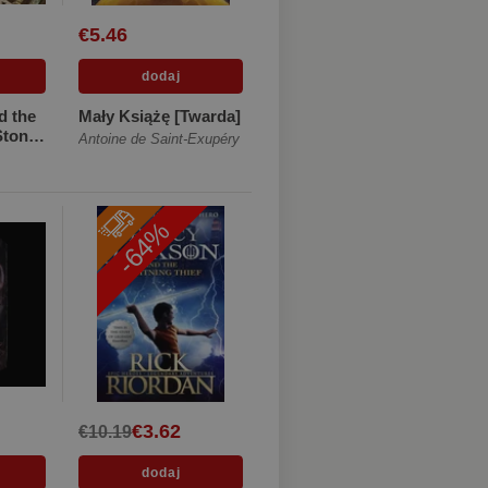
€5.46
d the
Mały Książę [Twarda]
Stone
Antoine de Saint-Exupéry
-64%
€3.62
€10.19