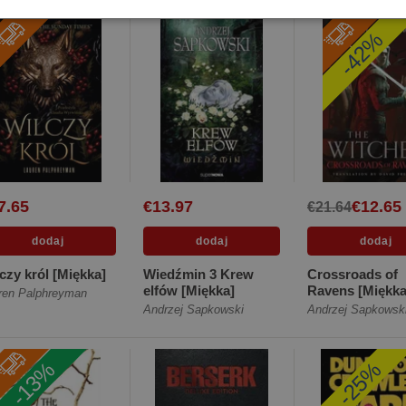
[Twarda]
-42%
7.65
€13.97
€12.65
€21.64
czy król [Miękka]
Wiedźmin 3 Krew
Crossroads of
elfów [Miękka]
Ravens [Miękka
ren Palphreyman
Andrzej Sapkowski
Andrzej Sapkowsk
-13%
-25%