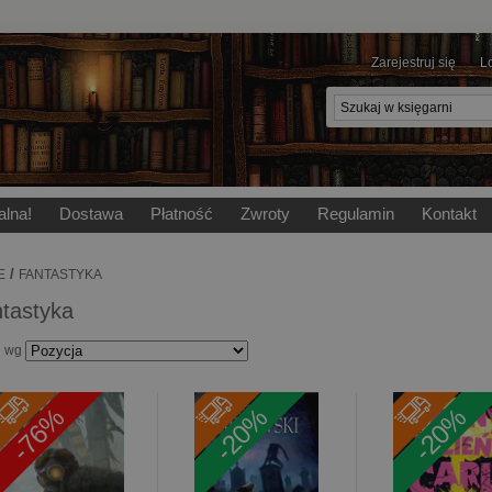
Zarejestruj się
L
alna!
Dostawa
Płatność
Zwroty
Regulamin
Kontakt
/
E
FANTASTYKA
tastyka
j wg
-76%
-20%
-20%