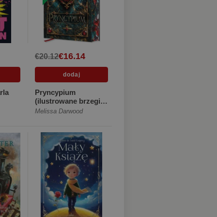
€16.14
€20.12
rla
Pryncypium
(ilustrowane brzegi)
[Twarda]
Melissa Darwood