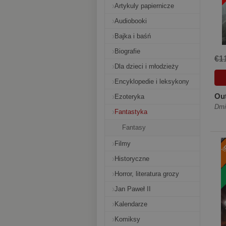
Artykuly papiernicze
Audiobooki
Bajka i baśń
Biografie
€1
Dla dzieci i młodzieży
Encyklopedie i leksykony
Out
Ezoteryka
Dmi
Fantastyka
Fantasy
Filmy
Historyczne
Horror, literatura grozy
Jan Paweł II
Kalendarze
Komiksy