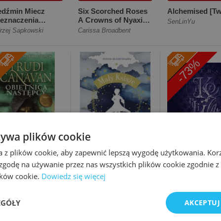
edźmin Miecz
Six Scorched Roses
Alchemised [Tw
zeznaczenia
A Crowns of Nyaxia
SenLinYu
ękka]
Novella [Miękka]
rzej Sapkowski
Carissa Broadbent
-73%
żywa plików cookie
a z plików cookie, aby zapewnić lepszą wygodę użytkowania. Korzy
2.65
€10.19
€2.09
€7.67
 zgodę na używanie przez nas wszystkich plików cookie zgodnie 
lików cookie.
Dowiedz się więcej
etnica Następcy
Mały Książę
[Audiobook] Ko
awo Milenium
ekskluzywne
[Digipack]
EGÓŁY
AKCEPTUJ
ęga Trzecia
wydanie z
di Canavan
Antoine de Saint-Exupéry
Neil Gaiman
arda]
barwionymi brzegami