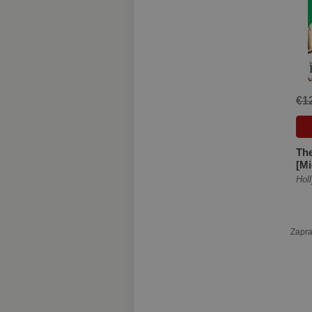
€1
The
[Mi
Hol
Zapra