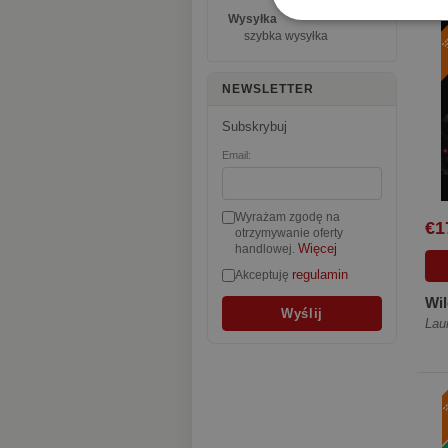
Wysyłka
szybka wysyłka
NEWSLETTER
Subskrybuj
Email:
Wyrażam zgodę na
€1
otrzymywanie oferty
Więcej
handlowej.
regulamin
Akceptuję
Wil
Lau