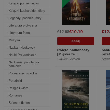
Ksiązki po niemiecku
Książki kucharskie i diety
Legendy, podania, mity
Literatura erotyczna
€10.19
€12
€12.68
Literatura faktu
Muzyka
Nauka i Naukowcy
Święto Karkonoszy
Schr
[Miękka ze
prze
Nauki Przyrodnicze
skrzydełkami]
Sławek Gortych
Sławe
Naukowe i popularno-
naukowe
Podręczniki szkolne
Poradniki
Religia i wiara
Romanse
Science-fiction