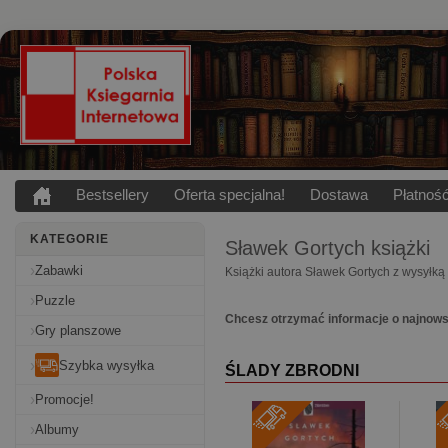
Bestsellery
Oferta specjalna!
Dostawa
Płatnoś
KATEGORIE
Sławek Gortych
książki
Zabawki
Książki autora Sławek Gortych z wysyłką
Puzzle
Chcesz otrzymać informacje o najnows
Gry planszowe
Szybka wysyłka
ŚLADY ZBRODNI
Promocje!
Albumy