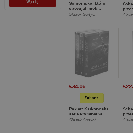
Schronisko, które
Schr
spowijał mrok.
prze
Wydanie specjalne
Sławek Gortych
Sławe
[Twarda]
€34.06
€22
Zobacz
Pakiet: Karkonoska
Schr
seria kryminalna
przes
(tomy 1-3) [Miękka]
Schr
Sławek Gortych
Sławe
prze.