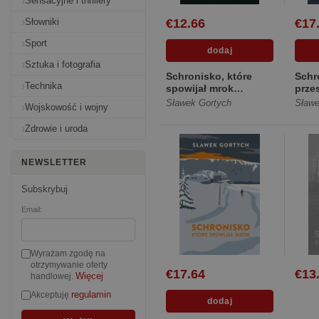
Sensacyjne i thrillery
Słowniki
€12.66
€17
Sport
Sztuka i fotografia
Schronisko, które
Schr
Technika
spowijał mrok
przes
[Miękka]
[Twa
Sławek Gortych
Sławe
Wojskowość i wojny
Zdrowie i uroda
NEWSLETTER
Subskrybuj
Email:
Wyrażam zgodę na
otrzymywanie oferty
€17.64
€13
Więcej
handlowej.
regulamin
Akceptuję