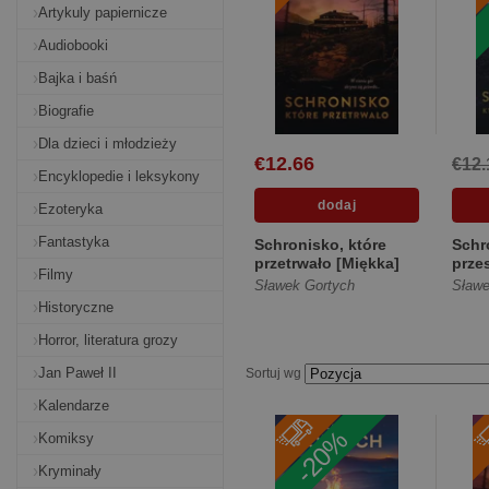
Artykuly papiernicze
Audiobooki
Bajka i baśń
Biografie
Dla dzieci i młodzieży
€12.66
€12.
Encyklopedie i leksykony
Ezoteryka
Fantastyka
Schronisko, które
Schr
przetrwało [Miękka]
przes
Filmy
[Mię
Sławek Gortych
Sławe
Historyczne
Horror, literatura grozy
Jan Paweł II
Sortuj wg
Kalendarze
-20%
Komiksy
Kryminały