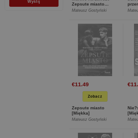
Zepsute miasto
prze
[Miękka]
Mateusz Gostyński
Mateu
€11.49
€11
Zobacz
Zepsute miasto
Nie?
[Miękka]
[Mię
Mateusz Gostyński
Mateu