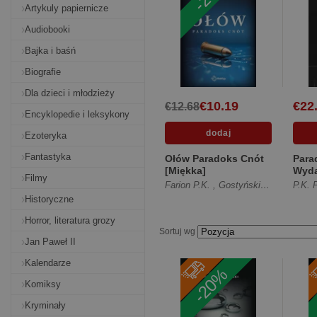
Artykuly papiernicze
Audiobooki
Bajka i baśń
Biografie
Dla dzieci i młodzieży
€10.19
€22
€12.68
Encyklopedie i leksykony
Ezoteryka
Fantastyka
Ołów Paradoks Cnót
Para
[Miękka]
Wyda
Filmy
[Twa
Farion P.K.
,
Gostyński Mateusz
P.K. 
Historyczne
Horror, literatura grozy
Sortuj wg
Jan Paweł II
Kalendarze
-20%
Komiksy
Kryminały