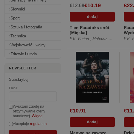
Sensacyjne i thrillery
€10.19
€22
€12.68
Słowniki
Sport
Sztuka i fotografia
Tlen Paradoks cnót
Para
[Miękka]
Wyda
Technika
[Twa
P.K. Farion
,
Mateusz Gostyński
P.K. 
Wojskowość i wojny
Zdrowie i uroda
NEWSLETTER
Subskrybuj
Email:
Wyrażam zgodę na
€10.91
€11
otrzymywanie oferty
Więcej
handlowej.
regulamin
Akceptuję
Martwe na zawsze
Dzie