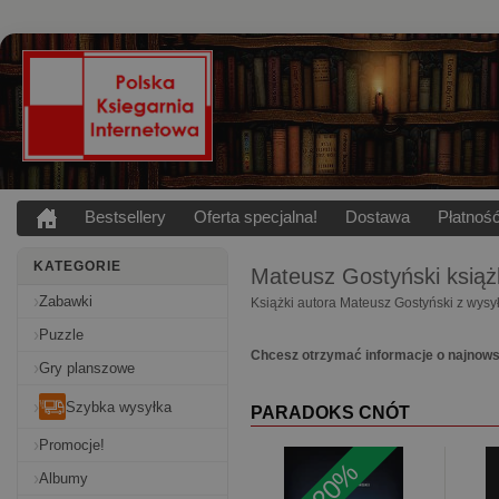
Bestsellery
Oferta specjalna!
Dostawa
Płatnoś
KATEGORIE
Mateusz Gostyński
książ
Zabawki
Książki autora Mateusz Gostyński z wysy
Puzzle
Chcesz otrzymać informacje o najnow
Gry planszowe
Szybka wysyłka
PARADOKS CNÓT
Promocje!
-20%
Albumy