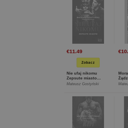
€11.49
€10
Zobacz
Nie ufaj nikomu
Mora
Zepsute miasto
Żądz
[Miękka]
[Mię
Mateusz Gostyński
Mateu