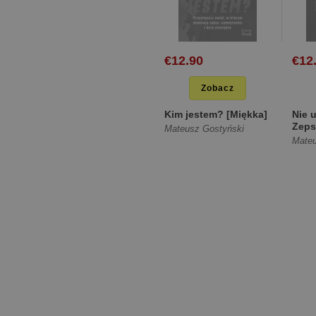
€12.90
€12
Zobacz
Kim jestem? [Miękka]
Nie 
Zeps
Mateusz Gostyński
[Mię
Mateu