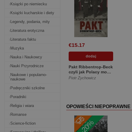
Ksiązki po niemiecku
Książki kucharskie i diety
Legendy, podania, mity
Literatura erotyczna
Literatura faktu
€15.17
Muzyka
Nauka i Naukowcy
Nauki Przyrodnicze
Pakt Ribbentrop-Beck
czyli jak Polacy mogli
Naukowe i popularno-
u boku III Rzesz...
Piotr Zychowicz
naukowe
[Miękka]
Podręczniki szkolne
Poradniki
Religia i wiara
OPOWIEŚCI NIEPOPRAWNE 
Romanse
-20%
Science-fiction