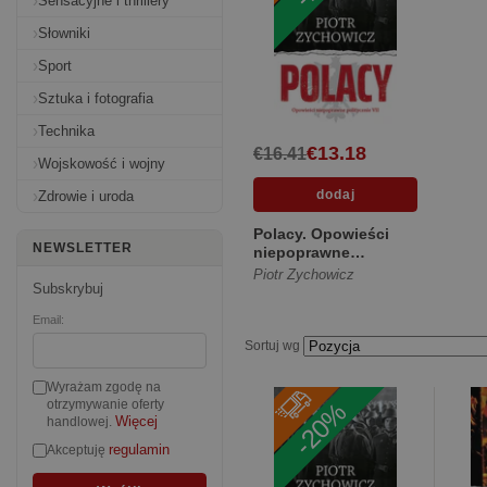
Sensacyjne i thrillery
Słowniki
Sport
Sztuka i fotografia
Technika
€13.18
€16.41
Wojskowość i wojny
Zdrowie i uroda
Polacy. Opowieści
NEWSLETTER
niepoprawne
politycznie [Miękka ze
Piotr Zychowicz
skrzydełkami]
Subskrybuj
Email:
Sortuj wg
Wyrażam zgodę na
-20%
otrzymywanie oferty
Więcej
handlowej.
regulamin
Akceptuję