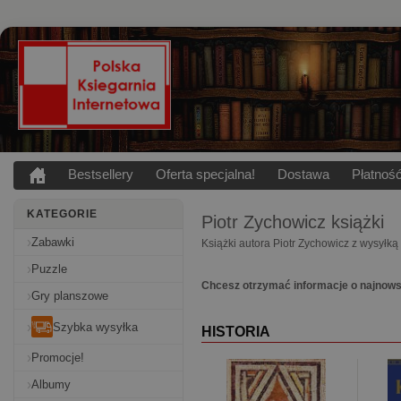
Bestsellery
Oferta specjalna!
Dostawa
Płatnoś
KATEGORIE
Piotr Zychowicz
książki
Zabawki
Książki autora Piotr Zychowicz z wysyłką
Puzzle
Chcesz otrzymać informacje o najnows
Gry planszowe
Szybka wysyłka
HISTORIA
Promocje!
Albumy