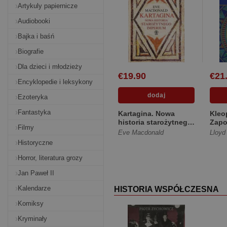
Artykuly papiernicze
Audiobooki
Bajka i baśń
Biografie
Dla dzieci i młodzieży
€19.90
€21
Encyklopedie i leksykony
Ezoteryka
Fantastyka
Kartagina. Nowa
Kleo
historia starożytnego
Zapo
Filmy
imperium [Twarda]
Egip
Eve Macdonald
Lloyd
Historyczne
Horror, literatura grozy
Jan Paweł II
Kalendarze
HISTORIA WSPÓŁCZESNA
Komiksy
Kryminały