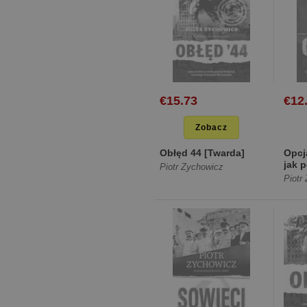
€15.73
€12
Zobacz
Obłęd 44 [Twarda]
Opcj
jak 
Piotr Zychowicz
anty
Piotr
próbo
[Mię