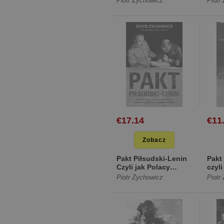
Piotr Zychowicz
Piotr
[Twarda]
[Mię
€17.14
€11
Zobacz
Pakt Piłsudski-Lenin
Pakt
Czyli jak Polacy
czyli
uratowali bolszewizm
u bok
Piotr Zychowicz
Piotr
i... [Miękka]
[Mię