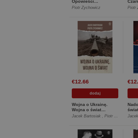
Opowieści
Czar
niepoprawne
Żołn
Piotr Zychowicz
Piotr
politycznie cz.VI...
[Mię
[Pudełko CD]
€12.66
€12
Wojna o Ukrainę.
Nadc
Wojna o świat
świa
[Miękka]
Amer
Jacek Bartosiak
,
Piotr Zychowicz
Jacek
Polsk
[Mię