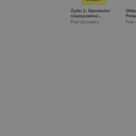
Żydzi 2. Opowieści
Obłęd
niepoprawne
Polac
politycznie TW
Stali
Piotr Zychowicz
Piotr
[Twarda]
[Mię