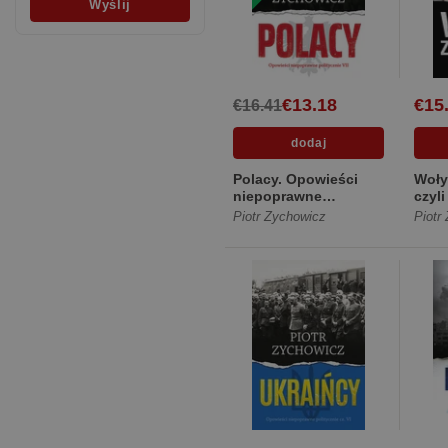
€13.18
€15
€16.41
Polacy. Opowieści
Woły
niepoprawne
czyl
politycznie [Miękka ze
AK p
Piotr Zychowicz
Piotr
skrzydełkami]
na ..