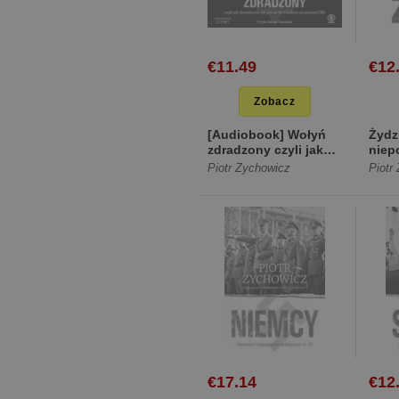
€11.49
€12
Zobacz
[Audiobook] Wołyń
Żydz
zdradzony czyli jak
niep
dowództwo AK
poli
Piotr Zychowicz
Piotr
porzuciło... [Digipack]
€17.14
€12