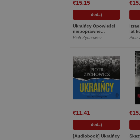
€15.15
€15
Ukraińcy Opowieści
Izrae
niepoprawne
lat k
politycznie cz.VI
Pale
Piotr Zychowicz
Piotr
[Miękka]
[Mię
€11.41
€15
[Audiobook] Ukraińcy
Skaz