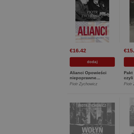
€16.42
€15
Alianci Opowieści
Pakt
niepoprawne
czyli
politycznie cz.V
u bok
Piotr Zychowicz
Piotr
[Miękka]
[Mię