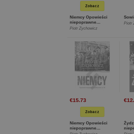
Zobacz
Niemcy Opowieści
Sowi
niepoprawne
Piotr
politycznie cz.III
Piotr Zychowicz
[Miękka]
€15.73
€12
Zobacz
Niemcy Opowieści
Żydz
niepoprawne
niep
politycznie cz.III
polit