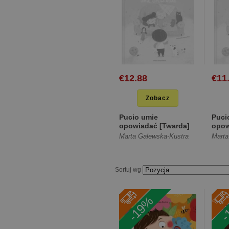
€12.88
€11
Zobacz
Pucio umie
Puci
opowiadać [Twarda]
opow
Marta Galewska-Kustra
Marta
Sortuj wg
-19%
-