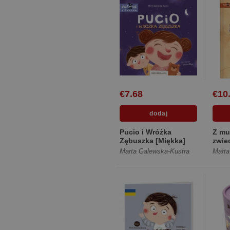
€7.68
€10
Pucio i Wróżka
Z mu
Zębuszka [Miękka]
zwie
opow
Marta Galewska-Kustra
Marta