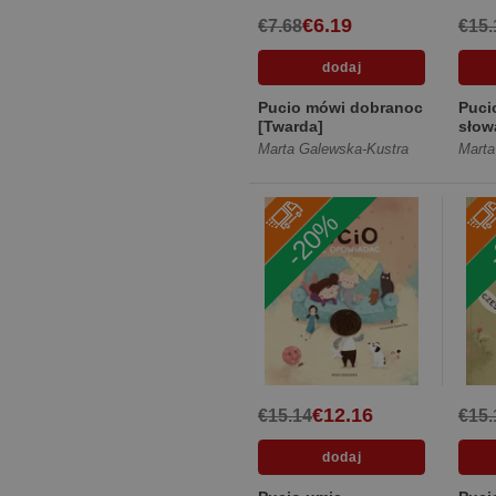
€6.19
€7.68
€15.
Pucio mówi dobranoc
Puci
[Twarda]
słow
Marta Galewska-Kustra
Marta
-20%
€12.16
€15.14
€15.