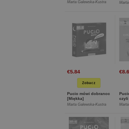
kartonowe]
piel
Marta Galewska-Kustra
Marta
€5.84
€8.
Zobacz
Pucio mówi dobranoc
Puci
[Miękka]
czyl
piel
Marta Galewska-Kustra
Marta