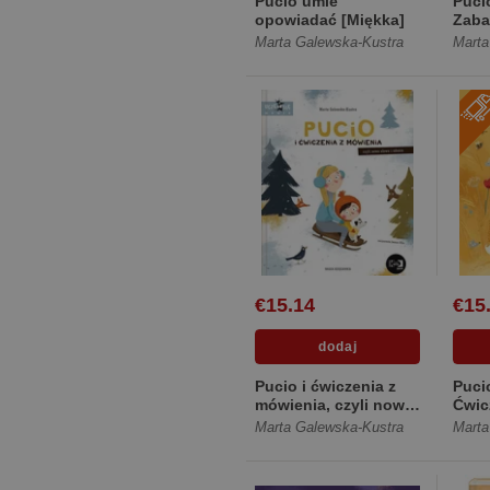
Pucio umie
Puci
opowiadać [Miękka]
Zab
dźwi
Marta Galewska-Kustra
Marta
dla n
[Mię
€15.14
€15
Pucio i ćwiczenia z
Puci
mówienia, czyli nowe
Ćwic
słowa i zdania
i mów
Marta Galewska-Kustra
Marta
[Twarda]
[Twa