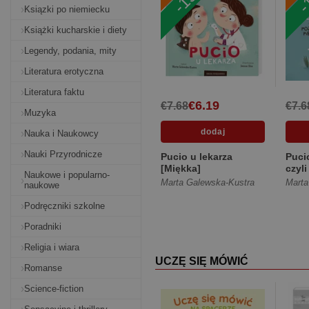
Ksiązki po niemiecku
Książki kucharskie i diety
Legendy, podania, mity
Literatura erotyczna
Literatura faktu
€6.19
€7.68
€7.6
Muzyka
Nauka i Naukowcy
Nauki Przyrodnicze
Pucio u lekarza
Puci
[Miękka]
czyl
Naukowe i popularno-
piel
Marta Galewska-Kustra
Marta
naukowe
Podręczniki szkolne
Poradniki
Religia i wiara
UCZĘ SIĘ MÓWIĆ
Romanse
Science-fiction