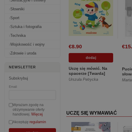
Sensacyjne i thrillery
Słowniki
Sport
Sztuka i fotografia
Technika
Wojskowość i wojny
€8.90
€15
Zdrowie i uroda
NEWSLETTER
Uczę się mówić. Na
Puci
spacerze [Twarda]
słow
Subskrybuj
Urszula Petrycka
Marta
Email:
Wyrażam zgodę na
otrzymywanie oferty
UCZĘ SIĘ WYMAWIAĆ
Więcej
handlowej.
regulamin
Akceptuję