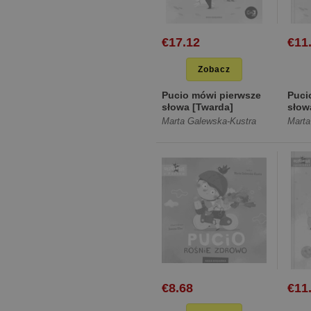
€17.12
€11
Zobacz
Pucio mówi pierwsze
Puci
słowa [Twarda]
słow
Marta Galewska-Kustra
Marta
€8.68
€11