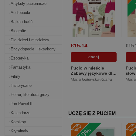
Artykuly papiernicze
Audiobooki
Bajka i baśń
Biografie
Dla dzieci i młodzieży
€15.14
€15.
Encyklopedie i leksykony
Ezoteryka
Fantastyka
Pucio w mieście
Puci
Zabawy językowe dla
słow
Filmy
młodszych i
Marta Galewska-Kustra
Marta
starszych dz...
Historyczne
[Miękka]
Horror, literatura grozy
Jan Paweł II
Kalendarze
UCZĘ SIĘ Z PUCIEM
Komiksy
-19%
-
Kryminały