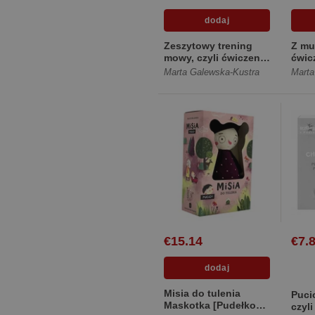
Zeszytowy trening
Z mu
mowy, czyli ćwiczenia
ćwic
logopedyczne dla
zaba
Marta Galewska-Kustra
Marta
dzi... [Miękka]
logo
[Twa
€15.14
€7.
Misia do tulenia
Puci
Maskotka [Pudełko
czyl