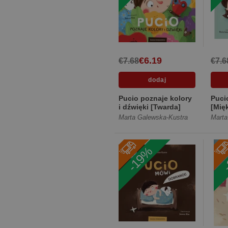
€6.19
€7.68
€7.6
Pucio poznaje kolory
Puci
i dźwięki [Twarda]
[Mię
Marta Galewska-Kustra
Marta
-19%
-