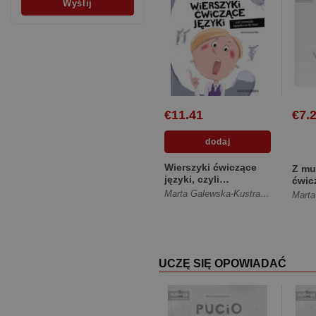
€11.41
€7.
Wierszyki ćwiczące
Z mu
języki, czyli
ćwic
rymowanki
zaba
Marta Galewska-Kustra
,
Elżbieta S
Marta
logopedyczne dla ...
logo
[Twarda]
[Twa
UCZĘ SIĘ OPOWIADAĆ