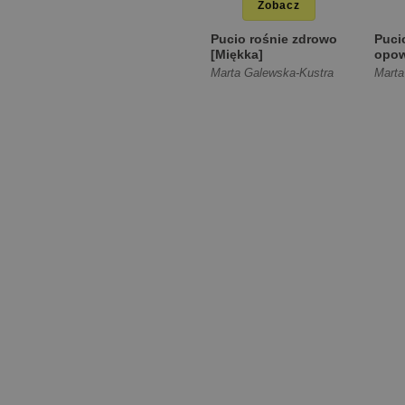
Zobacz
Pucio rośnie zdrowo
Puci
[Miękka]
opow
Marta Galewska-Kustra
Marta