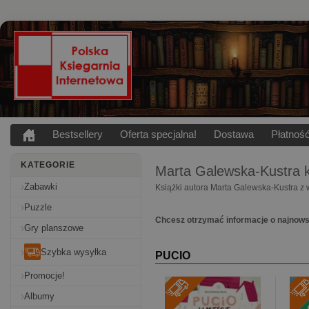
Bestsellery
Oferta specjalna!
Dostawa
Płatnoś
KATEGORIE
Marta Galewska-Kustra
k
Zabawki
Książki autora Marta Galewska-Kustra z 
Puzzle
Chcesz otrzymać informacje o najnow
Gry planszowe
Szybka wysyłka
PUCIO
Promocje!
-
Albumy