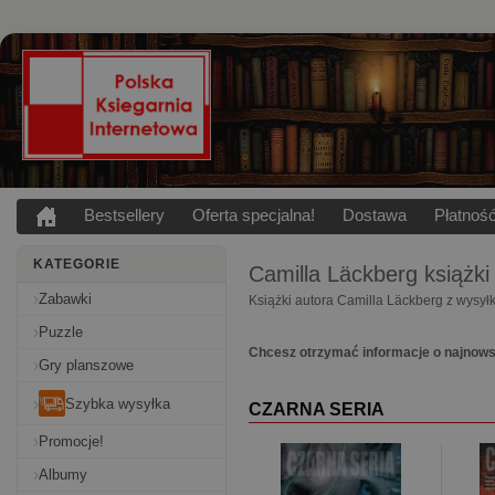
Bestsellery
Oferta specjalna!
Dostawa
Płatnoś
KATEGORIE
Camilla Läckberg
książki
Zabawki
Książki autora Camilla Läckberg z wysył
Puzzle
Chcesz otrzymać informacje o najnows
Gry planszowe
Szybka wysyłka
CZARNA SERIA
Promocje!
Albumy