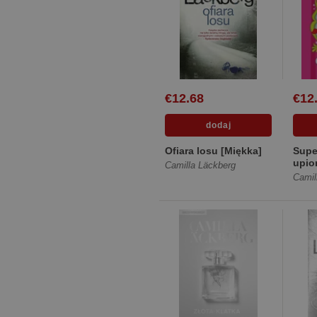
€12.68
€12
Ofiara losu [Miękka]
Super
upio
Camilla Läckberg
[Twa
Camil