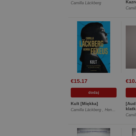
Kazn
Camilla Läckberg
Kami
Camil
Fjäll
€15.17
€10
Kult [Miękka]
[Aud
klatk
Camilla Läckberg
,
Henrik Fexeus
Camil