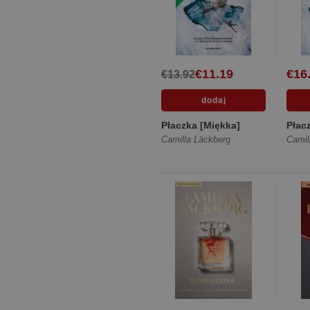
€11.19
€16
€13.92
Płaczka [Miękka]
Płac
Camilla Läckberg
Camil