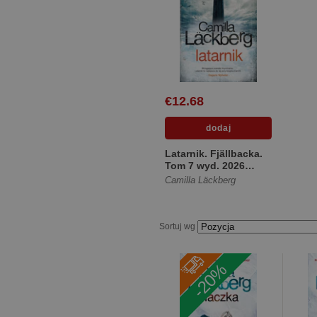
€12.68
Latarnik. Fjällbacka.
Tom 7 wyd. 2026
[Miękka]
Camilla Läckberg
Sortuj wg
-20%