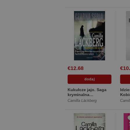
€12.68
€10
Kukułcze jajo. Saga
Idzi
kryminalna
Kobie
Fjällbacka. Tom 11
Opow
Camilla Läckberg
Camil
[Twa