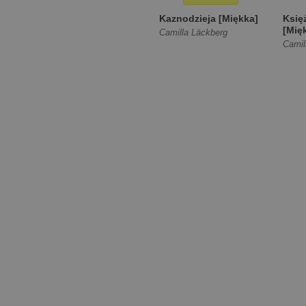
Kaznodzieja [Miękka]
Księ
[Mię
Camilla Läckberg
Camil