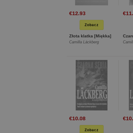
€12.93
€11
Zobacz
Złota klatka [Miękka]
Czar
Camilla Läckberg
Camil
€10.08
€10
Zobacz