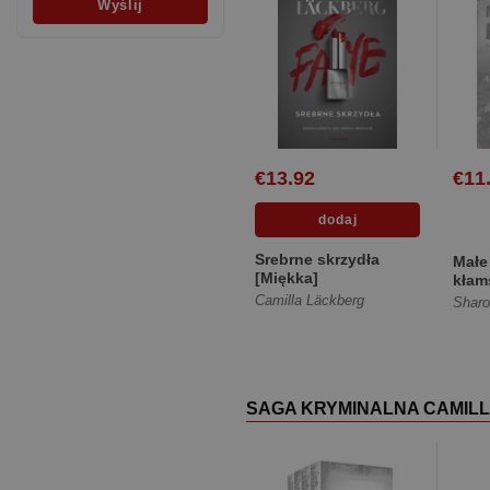
€13.92
€11
Srebrne skrzydła
Małe
[Miękka]
kłam
Camilla Läckberg
Sharo
SAGA KRYMINALNA CAMILL