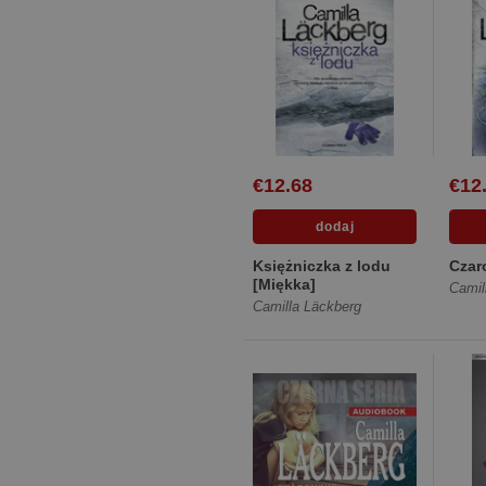
€12.68
€12
Księżniczka z lodu
Czar
[Miękka]
Camil
Camilla Läckberg