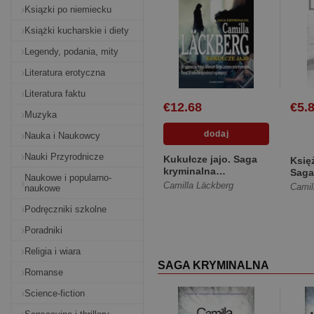
Ksiązki po niemiecku
Książki kucharskie i diety
Legendy, podania, mity
Literatura erotyczna
Literatura faktu
€12.68
€5.
Muzyka
Nauka i Naukowcy
Nauki Przyrodnicze
Kukułcze jajo. Saga
Księ
kryminalna
Saga
Naukowe i popularno-
Fjällbacka. Tom 11
Fjäl
Camilla Läckberg
Camil
naukowe
[Twa
Podręczniki szkolne
Poradniki
Religia i wiara
SAGA KRYMINALNA
Romanse
Science-fiction