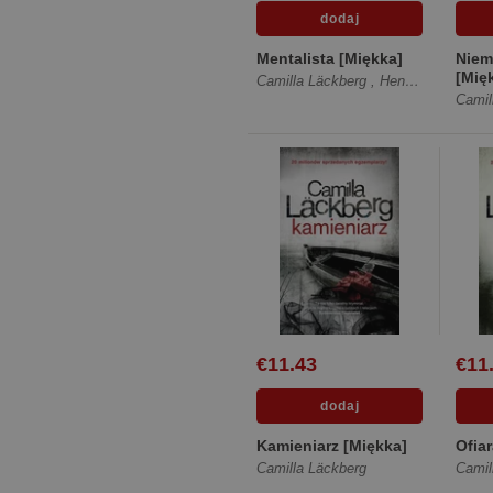
Mentalista [Miękka]
Niem
[Mię
Camilla Läckberg
,
Henrik Fexeus
Camil
€11.43
€11
Kamieniarz [Miękka]
Ofia
Camilla Läckberg
Camil