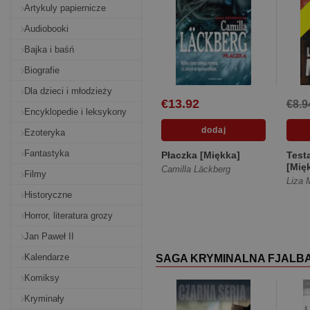
Artykuly papiernicze
Audiobooki
Bajka i baśń
Biografie
Dla dzieci i młodzieży
€13.92
€8.9
Encyklopedie i leksykony
Ezoteryka
Fantastyka
Płaczka [Miękka]
Test
[Mię
Camilla Läckberg
Filmy
Liza 
Historyczne
Horror, literatura grozy
Jan Paweł II
Kalendarze
SAGA KRYMINALNA FJALB
Komiksy
Kryminały