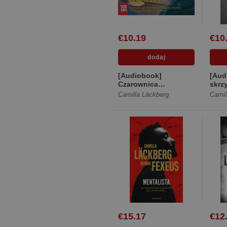
€10.19
€10
[Audiobook]
[Aud
Czarownica
skrz
[Digipack]
Camilla Läckberg
Camil
€15.17
€12