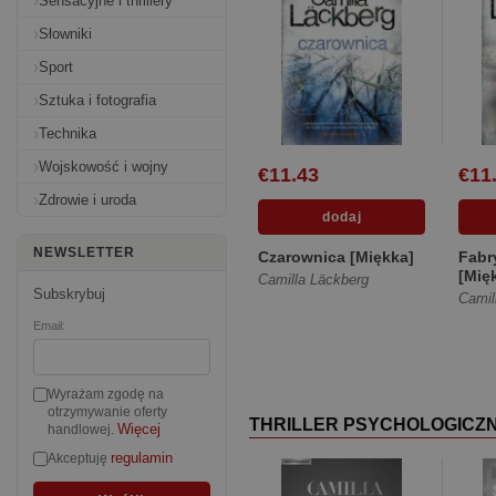
Sensacyjne i thrillery
Słowniki
Sport
Sztuka i fotografia
Technika
Wojskowość i wojny
€11.43
€11
Zdrowie i uroda
NEWSLETTER
Czarownica [Miękka]
Fabr
[Mię
Camilla Läckberg
Subskrybuj
Camil
Email:
Wyrażam zgodę na
otrzymywanie oferty
THRILLER PSYCHOLOGICZ
Więcej
handlowej.
regulamin
Akceptuję