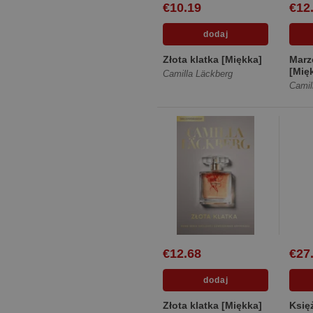
€10.19
€12
Złota klatka [Miękka]
Marz
[Mię
Camilla Läckberg
Camil
€12.68
€27
Złota klatka [Miękka]
Księż