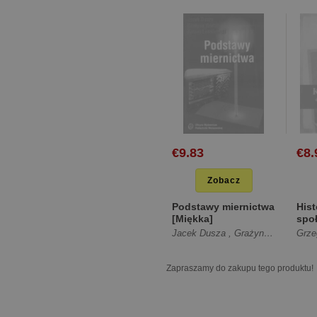
€9.83
€8.
Zobacz
Podstawy miernictwa
Hist
[Miękka]
spo
edu
Jacek Dusza
,
Grażyna Gortat
Grze
,
An
Szko
[Mię
Zapraszamy do zakupu tego produktu!