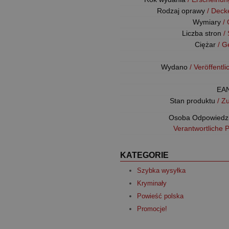
Rodzaj oprawy
/ Deck
Wymiary
/
Liczba stron
/
Ciężar
/ G
Wydano
/ Veröffentl
EA
Stan produktu
/ Z
Osoba Odpowiedz
Verantwortliche 
KATEGORIE
Szybka wysyłka
Kryminały
Powieść polska
Promocje!