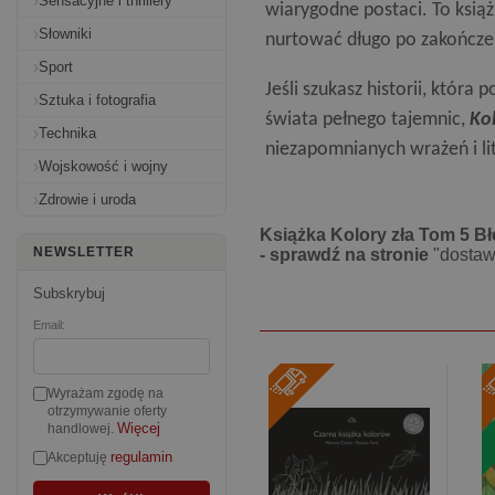
Sensacyjne i thrillery
wiarygodne postaci. To książ
Słowniki
nurtować długo po zakończen
Sport
Jeśli szukasz historii, która
Sztuka i fotografia
świata pełnego tajemnic,
Kol
Technika
niezapomnianych wrażeń i li
Wojskowość i wojny
Zdrowie i uroda
Książka Kolory zła Tom 5 Bł
NEWSLETTER
- sprawdź na stronie
"dostaw
Subskrybuj
Email:
Wyrażam zgodę na
otrzymywanie oferty
Więcej
handlowej.
regulamin
Akceptuję