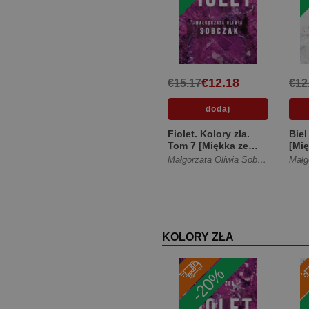
€12.18
€15.17
€12
Fiolet. Kolory zła.
Biel
Tom 7 [Miękka ze
[Mię
skrzydełkami]
Małgorzata Oliwia Sobczak
KOLORY ZŁA
-20%