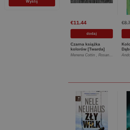
€11.44
€8.
Czarna książka
Kolo
kolorów [Twarda]
Dąb
Gre
Menena Cottin
,
Rosana Faria
Andr
[Tw