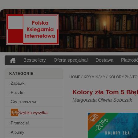
Bestsellery
Oferta specjalna!
Dostawa
Płatnoś
KATEGORIE
/
/
HOME
KRYMINAŁY
KOLORY ZŁA TO
Zabawki
Kolory zła Tom 5 Błęk
Puzzle
Małgorzata Oliwia Sobczak
Gry planszowe
Szybka wysyłka
-20%
Promocje!
Albumy