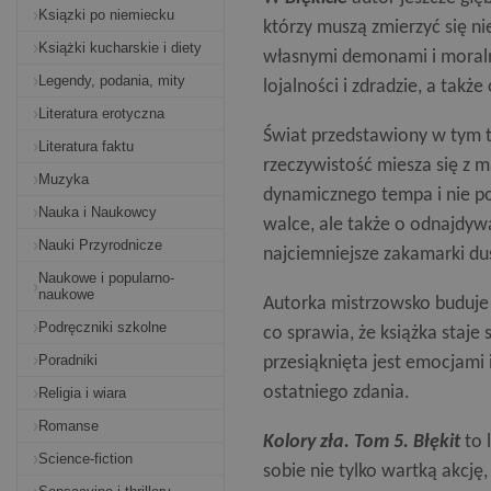
Ksiązki po niemiecku
którzy muszą zmierzyć się ni
Książki kucharskie i diety
własnymi demonami i moraln
Legendy, podania, mity
lojalności i zdradzie, a takż
Literatura erotyczna
Świat przedstawiony w tym t
Literatura faktu
rzeczywistość miesza się z m
Muzyka
dynamicznego tempa i nie po
Nauka i Naukowcy
walce, ale także o odnajdywan
Nauki Przyrodnicze
najciemniejsze zakamarki du
Naukowe i popularno-
naukowe
Autorka mistrzowsko buduje n
Podręczniki szkolne
co sprawia, że książka staje
Poradniki
przesiąknięta jest emocjami 
ostatniego zdania.
Religia i wiara
Romanse
Kolory zła. Tom 5. Błękit
to 
Science-fiction
sobie nie tylko wartką akcję