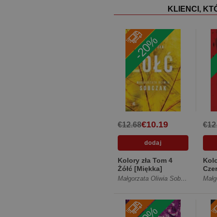
KLIENCI, K
-20%
€10.19
€12.68
€12
Kolory zła Tom 4
Kolo
Żółć [Miękka]
Cze
Małgorzata Oliwia Sobczak