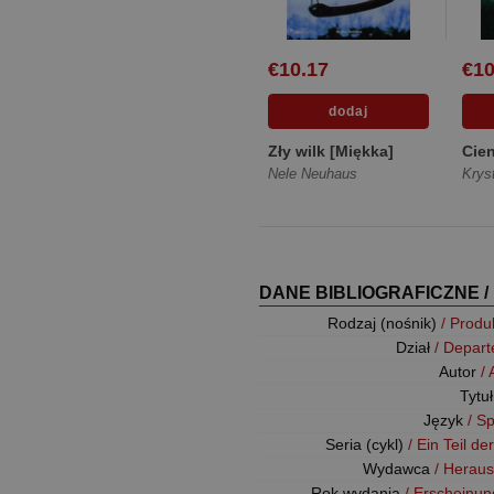
€10.17
€10
Zły wilk [Miękka]
Cien
Nele Neuhaus
Krys
DANE BIBLIOGRAFICZNE /
Rodzaj (nośnik)
/ Produ
Dział
/ Depar
Autor
/
Tytu
Język
/ S
Seria (cykl)
/ Ein Teil de
Wydawca
/ Herau
Rok wydania
/ Erscheinun