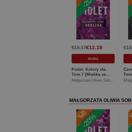
-20%
€12.18
€15.17
€13
Fiolet. Kolory zła.
Czer
Tom 7 [Miękka ze
Tom
skrzydełkami]
[Mię
Małgorzata Oliwia Sobczak
skrz
MAŁGORZATA OLIWIA SO
-20%