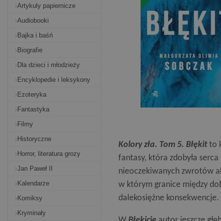
Artykuly papiernicze
Audiobooki
Bajka i baśń
Biografie
Dla dzieci i młodzieży
Encyklopedie i leksykony
Ezoteryka
Fantastyka
Filmy
Historyczne
Kolory zła. Tom 5. Błękit
to k
Horror, literatura grozy
fantasy, która zdobyła serca
Jan Paweł II
nieoczekiwanych zwrotów akc
Kalendarze
w którym granice między dob
dalekosiężne konsekwencje.
Komiksy
Kryminały
W
Błękicie
autor jeszcze głę