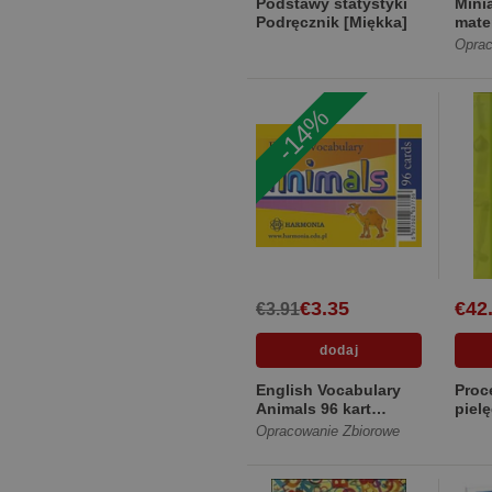
Podstawy statystyki
Mini
Podręcznik [Miękka]
mate
Mate
Oprac
duży
[Mię
-14%
€3.35
€42
€3.91
English Vocabulary
Proc
Animals 96 kart
piel
[Plastikowa]
[Mię
Opracowanie Zbiorowe