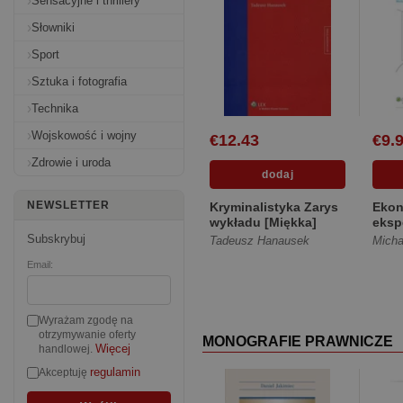
Sensacyjne i thrillery
Słowniki
Sport
Sztuka i fotografia
Technika
Wojskowość i wojny
€12.43
€9.
Zdrowie i uroda
NEWSLETTER
Kryminalistyka Zarys
Ekon
wykładu [Miękka]
eksp
[Mię
Subskrybuj
Tadeusz Hanausek
Micha
Email:
Wyrażam zgodę na
otrzymywanie oferty
MONOGRAFIE PRAWNICZE
Więcej
handlowej.
regulamin
Akceptuję