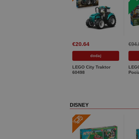
€20.64
€94.
LEGO City Traktor
LEGO
60498
Poci
paro
DISNEY