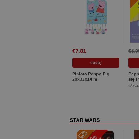
-
€7.81
€5.9
Piniata Peppa Pig
Pepp
20x32x14 m
się 
Oprac
STAR WARS