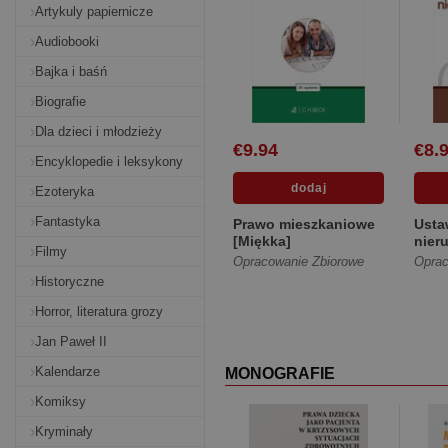
Artykuly papiernicze
Audiobooki
Bajka i baśń
Biografie
Dla dzieci i młodzieży
€9.94
€8.
Encyklopedie i leksykony
Ezoteryka
Fantastyka
Prawo mieszkaniowe
Usta
[Miękka]
nier
Filmy
wyd.
Opracowanie Zbiorowe
Oprac
Historyczne
Horror, literatura grozy
Jan Paweł II
Kalendarze
MONOGRAFIE
Komiksy
Kryminały