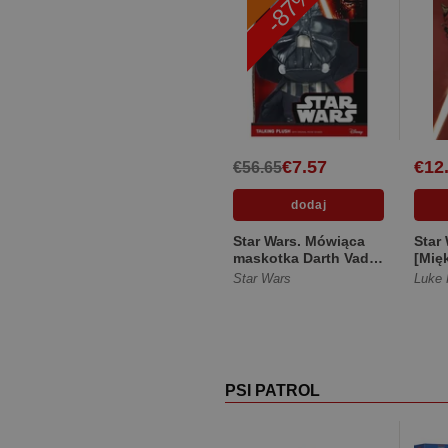
-87%
€7.57
€12
€56.65
Star Wars. Mówiąca
Star
maskotka Darth Vader
[Mię
38 cm
Star Wars
Luke
PSI PATROL