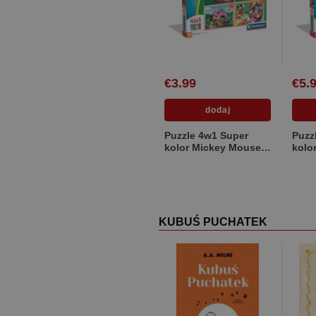
€3.99
€5.
Puzzle 4w1 Super
Puzz
kolor Mickey Mouse
kolo
Clubhouse 21755
Club
KUBUŚ PUCHATEK