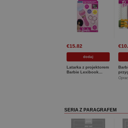
€15.82
€10
Latarka z projektorem
Barb
Barbie Lexibook
przy
LTC050BB
moją
Oprac
[Twa
SERIA Z PARAGRAFEM