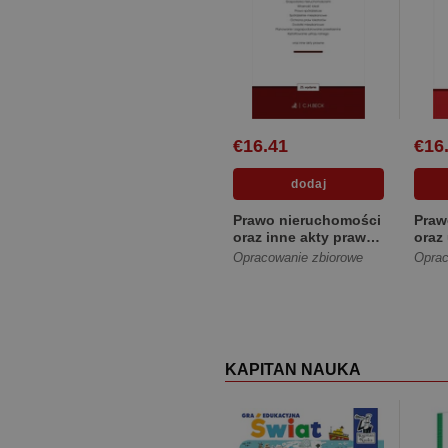
€16.41
€16
Prawo nieruchomości
Praw
oraz inne akty prawne
oraz
wyd. 25 [Miękka]
towa
Opracowanie zbiorowe
Oprac
[Mię
KAPITAN NAUKA