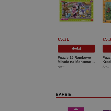
€5.31
€5.
Puzzle 15 Ramkowe
Puzz
Minnie na Montmartre
Kreci
DINO
DIN
Auta
Auta
BARBIE