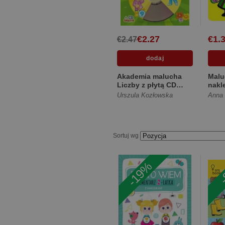
€2.27
€1.
€2.47
Akademia malucha
Malu
Liczby z płytą CD
nakle
[Twarda]
[Mię
Urszula Kozłowska
Anna
Sortuj wg
-19%