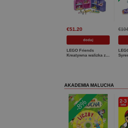
€51.20
€104
LEGO Friends
LEGO
Kreatywna walizka z
Syre
domkiem dla lalek
górs
42697
AKADEMIA MALUCHA
-8%