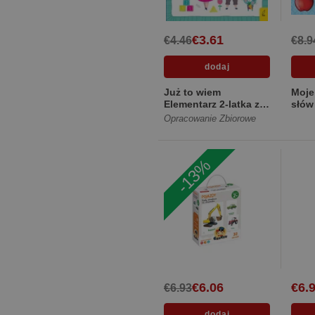
€3.61
€4.46
€8.9
Już to wiem
Moje
Elementarz 2-latka z
słów
naklejkami [Miękka]
Opracowanie Zbiorowe
-13%
€6.06
€6.
€6.93