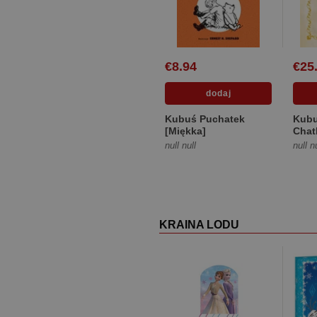
€8.94
€25
Kubuś Puchatek
Kubu
[Miękka]
Chat
[Twa
null null
null n
KRAINA LODU