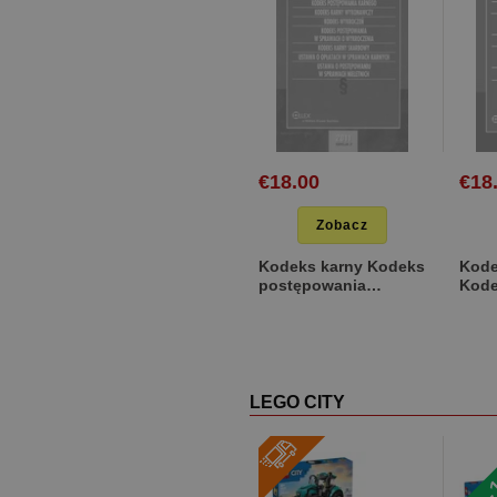
€18.00
€18
Zobacz
Kodeks karny Kodeks
Kode
postępowania
Kode
karnego Kodeks
opie
karny wykona...
księg
[Plastikowa]
[Pla
LEGO CITY
-