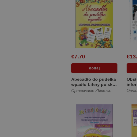
€7.70
€13
Abecadło do pudełka
Obsł
wpadło Litery polskie
info
dwuznaki i zmiękcz...
hote
Opracowanie Zbiorowe
Oprac
[Miękka]
ćwicz
[Mię