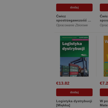
Ćwicz
Ćwic
spostrzegawczość 3
spos
[Miękka]
[Mię
Opracowanie Zbiorowe
Oprac
€13.82
€7.
Logistyka dystrybucji
W pr
[Miękka]
Mate