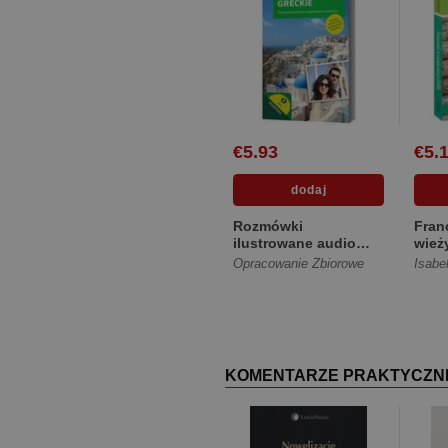
€5.93
€5.
Rozmówki
Fran
ilustrowane audio
wieży
greckie [Miękka]
ważn
Opracowanie Zbiorowe
Isabe
niezn
KOMENTARZE PRAKTYCZN