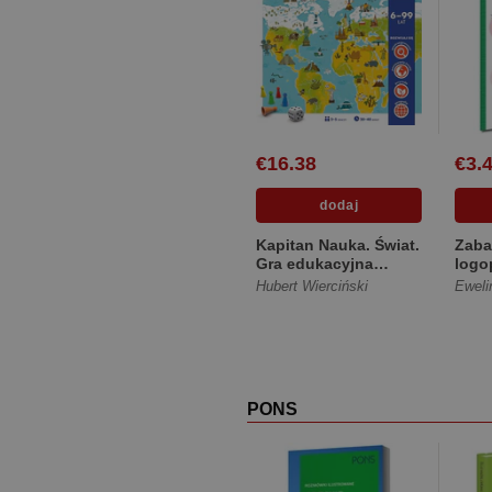
€16.38
€3.
Kapitan Nauka. Świat.
Zab
Gra edukacyjna
logo
[Pudełko kartonowe]
bawi
Hubert Wierciński
Eweli
Naśl
[Mię
PONS