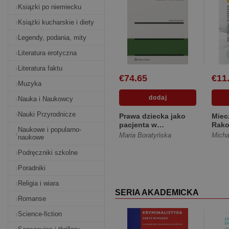
Ksiązki po niemiecku
Książki kucharskie i diety
Legendy, podania, mity
Literatura erotyczna
Literatura faktu
€74.65
€11
Muzyka
Nauka i Naukowcy
Nauki Przyrodnicze
Prawa dziecka jako
Miec
pacjenta w
Rako
Naukowe i popularno-
kryzysowych
poli
Maria Boratyńska
Micha
naukowe
sytuacjach zdrowot...
[Twarda]
Podręczniki szkolne
Poradniki
Religia i wiara
SERIA AKADEMICKA
Romanse
Science-fiction