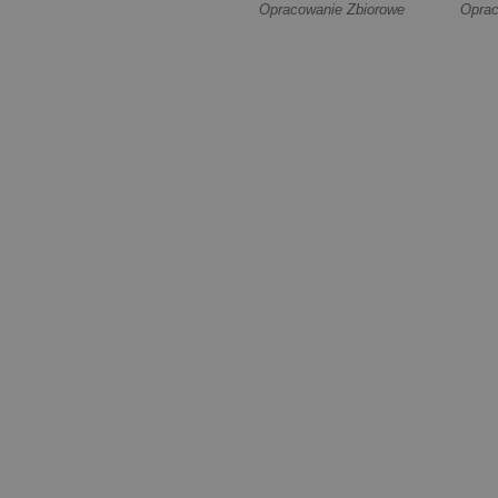
ćwicz
Opracowanie Zbiorowe
Oprac
przes