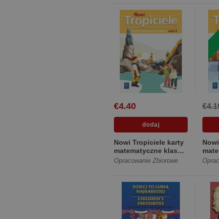
€4.40
€4.1
Nowi Tropiciele karty
Nowi
matematyczne klasa 3
mate
część 2 edukacja ...
część
Opracowanie Zbiorowe
Oprac
[Miękka]
[Mię