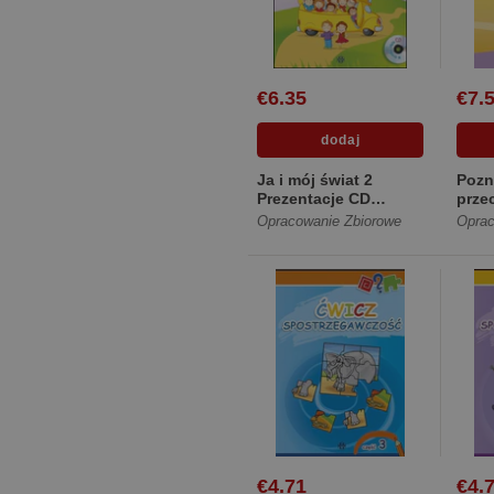
€6.35
€7.
Ja i mój świat 2
Pozn
Prezentacje CD
prze
Lekcje dla uczniów z
[Mię
Opracowanie Zbiorowe
Oprac
autyzme...
[Plastikowa]
€4.71
€4.