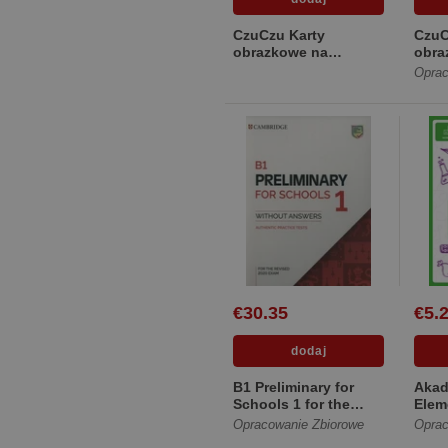
CzuCzu Karty
CzuC
obrazkowe na
obra
sznureczku Pojazdy
sznu
Oprac
1+ [Pudełko
[Pud
kartonowe]
€30.35
€5.
B1 Preliminary for
Akad
Schools 1 for the
Elem
Revised 2020 Exam
ćwic
Opracowanie Zbiorowe
Oprac
Authe... [Miękka]
[Mię