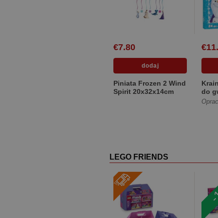
€7.80
€11
Piniata Frozen 2 Wind
Krai
Spirit 20x32x14cm
do g
9101
Oprac
kart
LEGO FRIENDS
-