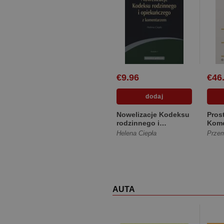
€9.96
€46
Nowelizacje Kodeksu
Pros
rodzinnego i
Kome
opiekuńczego z
Helena Ciepła
komentarzem
[Miękka]
AUTA