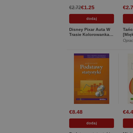
€1.25
€2.
€2.72
Disney Pixar Auta W
Tańc
Trasie Kolorowanka z
[Mię
naklejkami [Miękka]
Oprac
€8.48
€4.