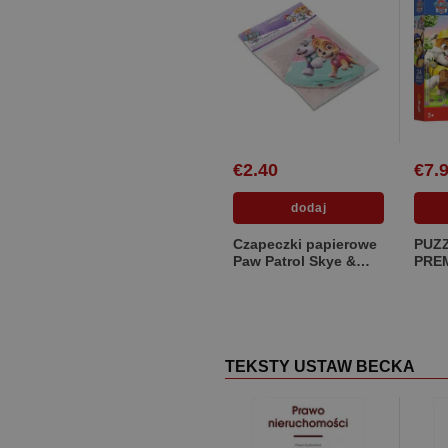
€2.40
€7.
Czapeczki papierowe
PUZZLE 2
Paw Patrol Skye &
PREM
Everest 6szt.
Weso
Patro
TEKSTY USTAW BECKA