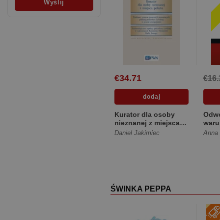
€34.71
€16.
Kurator dla osoby
Odwo
nieznanej z miejsca
war
pobytu [Twarda]
zwol
Daniel Jakimiec
Anna 
ŚWINKA PEPPA