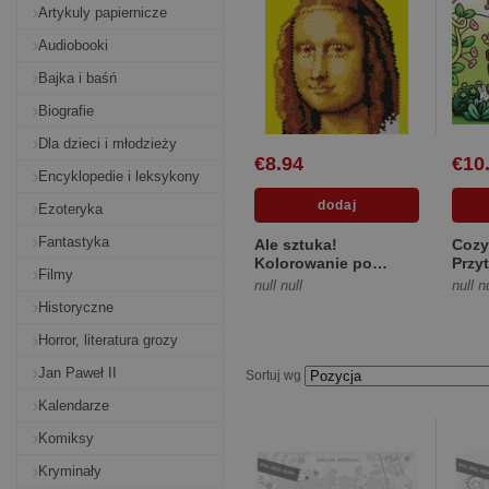
Artykuly papiernicze
Audiobooki
Bajka i baśń
Biografie
Dla dzieci i młodzieży
€8.94
€10
Encyklopedie i leksykony
Ezoteryka
Fantastyka
Ale sztuka!
Cozy 
Kolorowanie po
Przy
Filmy
numerach [Miękka]
kolo
null null
null n
codz
Historyczne
radoś
Horror, literatura grozy
Jan Paweł II
Sortuj wg
Kalendarze
Komiksy
Kryminały