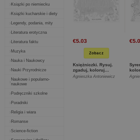
Ksiązki po niemiecku
Książki kucharskie i diety
Legendy, podania, mity
Literatura erotyczna
€5.03
€5.
Literatura faktu
Muzyka
Zobacz
Nauka i Naukowcy
Księżniczki. Rysuj.
Syre
Nauki Przyrodnicze
zgaduj, koloruj
kolo
[Miękka]
Agnieszka Antoniewicz
Agnie
Naukowe i popularno-
naukowe
Podręczniki szkolne
Poradniki
Religia i wiara
Romanse
Science-fiction