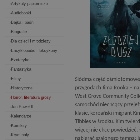
Artykuly papiernicze
Audiobooki
Bajka i baśń
Biografie
Dla dzieci i młodzieży
Encyklopedie i leksykony
Ezoteryka
Fantastyka
Filmy
Siódma część ośmiotomowej 
przygodach Jima Rooka – nau
Historyczne
West Grove Community Colleg
Horror, literatura grozy
samochód niechcący przejeż
Jan Paweł II
klasie, koreański imigrant 
Kalendarze
Tibbles w środku. Kim twierd
Komiksy
więcej nie chce powiedzieć.
Kryminały
nabierać szalonego tempa: j