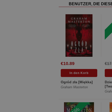
BENUTZER, DIE DIE
€10.89
€17
Ogród zła [Miękka]
Dzi
[Tw
Graham Masterton
Grah
-6%