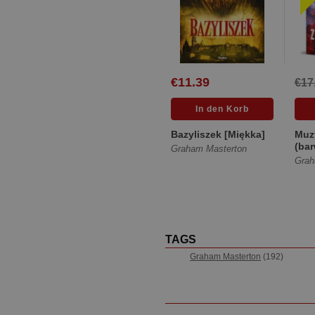
€11.39
€17
Bazyliszek [Miękka]
Muz
(bar
Graham Masterton
Grah
TAGS
Graham Masterton
(192)