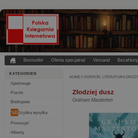
Bestseller
Oferta specjalna!
Versand
Bezahlun
KATEGORIEN
/
HOME
HORROR, LITERATURA GROZ
Spielzeuge
Złodziej dusz
Puzzle
Graham Masterton
Brettspiele
Szybka wysyłka
Promocje!
Albumy