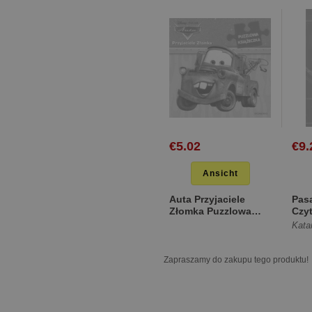
€5.02
€9.
Ansicht
Auta Przyjaciele
Pas
Złomka Puzzlowa
Czyt
książeczka [Miękka]
for
Kata
prze
Zapraszamy do zakupu tego produktu!