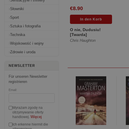
Sensacyjne i thrillery
€8.90
Słowniki
Sport
Sztuka i fotografia
O nie, Dudusiu!
[Twarda]
Technika
Chris Haughton
Wojskowość i wojny
Zdrowie i uroda
NEWSLETTER
Für unseren Newsletter
registrieren
Email:
Wyrażam zgodę na
otrzymywanie oferty
Więcej
handlowej.
Ich erkenne hiermit die