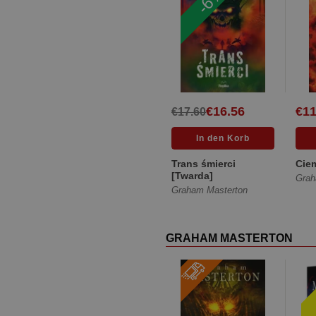
€16.56
€11
€17.60
Trans śmierci
Cie
[Twarda]
Grah
Graham Masterton
GRAHAM MASTERTON