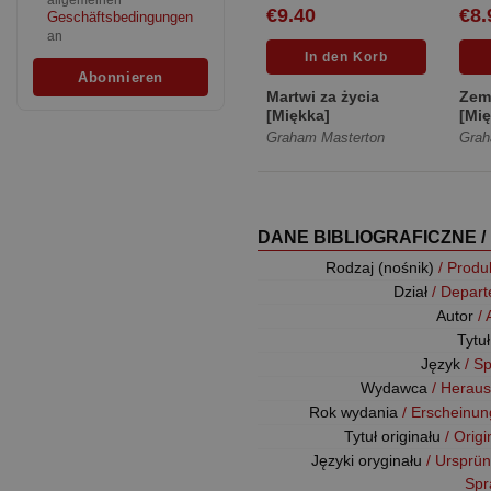
allgemeinen
€9.40
€8.
Geschäftsbedingungen
an
Martwi za życia
Zem
[Miękka]
[Mię
Graham Masterton
Grah
DANE BIBLIOGRAFICZNE /
Rodzaj (nośnik)
/ Produ
Dział
/ Depar
Autor
/
Tytu
Język
/ S
Wydawca
/ Herau
Rok wydania
/ Erscheinun
Tytuł originału
/ Origi
Języki oryginału
/ Ursprün
Spr