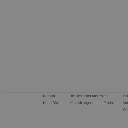
Kontakt
Die Bestseller aus Polen
Si
Neue Bücher
Kürzlich angesehene Produkte
Ve
Od