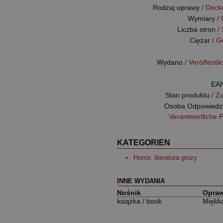
Rodzaj oprawy
/ Deck
Wymiary
/
Liczba stron
/
Ciężar
/ G
Wydano
/ Veröffentl
EA
Stan produktu
/ Z
Osoba Odpowiedz
Verantwortliche 
KATEGORIEN
Horror, literatura grozy
INNE WYDANIA
Nośnik
Opra
książka / book
Miękk