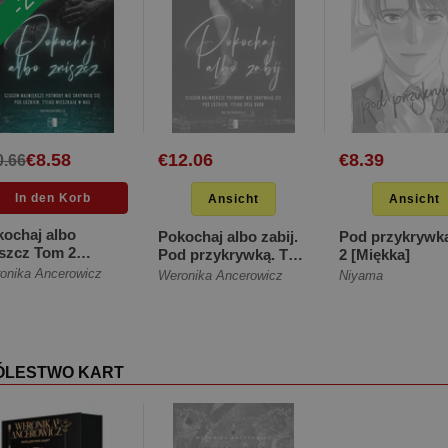
€8.58
€12.06
€8.39
0.66
Ansicht
Ansicht
ochaj albo
Pokochaj albo zabij.
Pod przykrywk
szcz Tom 2
Pod przykrywką. Tom
2 [Miękka]
ękka]
1 [Miękka ze
onika Ancerowicz
Weronika Ancerowicz
Niyama
skrzydełkami]
ÓLESTWO KART