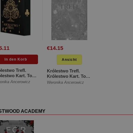
5.11
€14.15
Ansicht
lestwo Trefl.
Królestwo Trefl.
lestwo Kart. Tom
Królestwo Kart. Tom
ilustrowane
2 [Miękka]
onika Ancerowicz
Weronika Ancerowicz
egi) [Twarda]
STWOOD ACADEMY