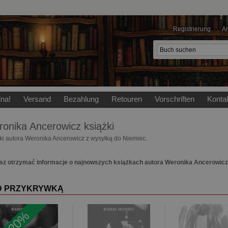
Registrierung
A
lna!
Versand
Bezahlung
Retouren
Vorschriften
Konta
onika Ancerowicz
książki
ki autora Weronika Ancerowicz z wysyłką do Niemiec.
sz otrzymać informacje o najnowszych książkach autora Weronika Ancerowic
D PRZYKRYWKĄ
-20%