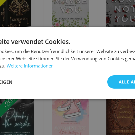
ite verwendet Cookies.
€14.91
€11.41
€11.41
5.11
okies, um die Benutzerfreundlichkeit unserer Website zu verbes
unserer Webseite stimmen Sie der Verwendung von Cookies gem
lestwo Pik
Maybe You
For Sure Not Y
zu.
Weitere Informationen
lestwo Kart
Westwood Academy
Tom 1 [Miękka]
cja specjalna
#2 [Miękka]
onika Ancerowicz
Weronika Ancerowicz
Weronika Ancerow
arda]
EIGEN
ALLE A
-20%