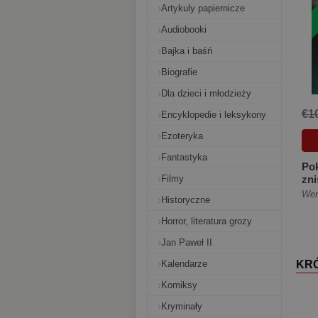
Artykuly papiernicze
Audiobooki
Bajka i baśń
Biografie
Dla dzieci i młodzieży
€1
Encyklopedie i leksykony
Ezoteryka
Fantastyka
Pok
Filmy
zni
[Mi
Wer
Historyczne
Horror, literatura grozy
Jan Paweł II
Kalendarze
KR
Komiksy
Kryminały