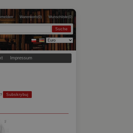
nmelden
Warenkorb
(0)
Wunschliste
(0)
kt
Impressum
Subskrybuj
z?