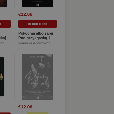
€12.66
Pokochaj albo zabij
kka]
Pod przykrywką 1
[Miękka]
icz
Weronika Ancerowicz
€12.06