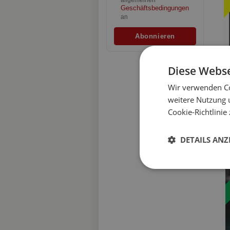
allgemeinen
Geschäftsbedingungen
an
Diese Webse
€2
Wir verwenden Co
weitere Nutzung 
Kró
Cookie-Richtlinie 
Kró
Edy
Wer
[Tw
DETAILS ANZ