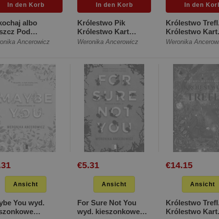
ochaj albo
Królestwo Pik
Królestwo Trefl
iszcz Pod
Królestwo Kart
Królestwo Kart
zykrywką 2
[Miękka]
2 (ilustrowane
onika Ancerowicz
Weronika Ancerowicz
Weronika Ancerow
ękka]
brzegi) [Twarda
.31
€5.31
€14.15
Ansicht
Ansicht
Ansicht
ybe You wyd.
For Sure Not You
Królestwo Trefl
eszonkowe
wyd. kieszonkowe
Królestwo Kart