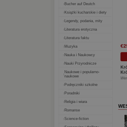
Bucher auf Deutch
Książki kucharskie i diety
Legendy, podania, mity
Literatura erotyczna
Literatura faktu
€2
Muzyka
Nauka i Naukowcy
Nauki Przyrodnicze
Kró
Naukowe i popularno-
Kró
naukowe
2 (
Wer
brz
Podręczniki szkolne
Poradniki
Religia i wiara
WE
Romanse
Science-fiction