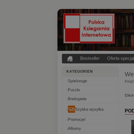
Bestseller
Oferta specja
KATEGORIEN
Wer
Spielzeuge
Książ
Puzzle
Chce
Brettspiele
Szybka wysyłka
PO
Promocje!
Albumy