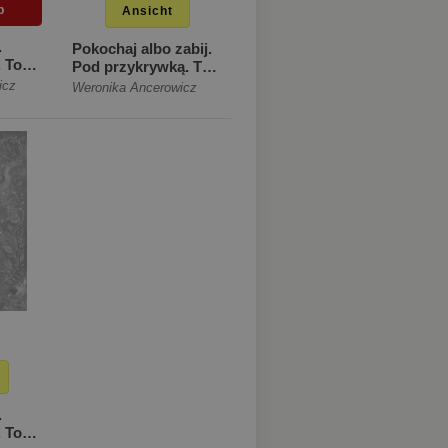
Ansicht
.
Pokochaj albo zabij.
. Tom
Pod przykrywką. Tom
1 [Miękka ze
icz
Weronika Ancerowicz
]
skrzydełkami]
.
. Tom