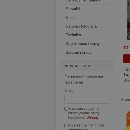
Sensacyjne i thrillery
Słowniki
Sport
Sztuka i fotografia
Technika
Wojskowość i wojny
€1
Zdrowie i uroda
NEWSLETTER
For
Tom
Für unseren Newsletter
Wer
registrieren
Email:
Anze
Wyrażam zgodę na
otrzymywanie oferty
Więcej
handlowej.
Ich erkenne hiermit die