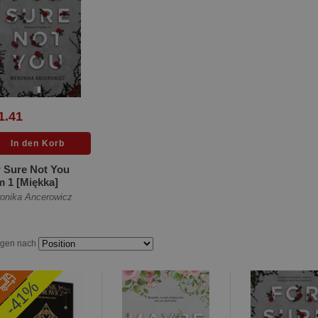
1.41
 Sure Not You
 1 [Miękka]
onika Ancerowicz
igen nach
-41%