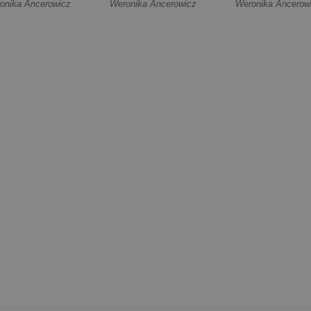
ękka]
[Miękka]
2 [Miękka]
onika Ancerowicz
Weronika Ancerowicz
Weronika Ancerow