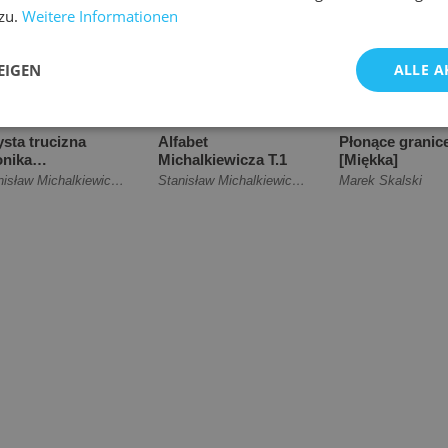
zu.
Weitere Informationen
5.92
€16.96
€11.21
EIGEN
ALLE A
sta trucizna
Alfabet
Płonące granic
onika
Michalkiewicza T.1
[Miękka]
miechniętych
Stanisław Michalkiewicz
,
Marek Skalski
Stanisław Michalkiewicz
,
Marek Skalski
Marek Skalski
dów [Miękka]