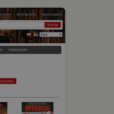
nmelden
Warenkorb
(0)
Wunschliste
(0)
kt
Impressum
bskrybuj