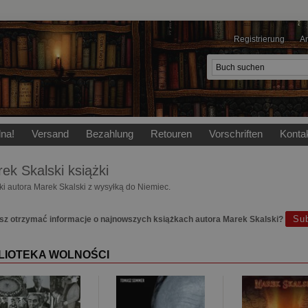
Registrierung
A
lna!
Versand
Bezahlung
Retouren
Vorschriften
Konta
ek Skalski
książki
ki autora Marek Skalski z wysyłką do Niemiec.
Su
z otrzymać informacje o najnowszych książkach autora Marek Skalski?
LIOTEKA WOLNOŚCI