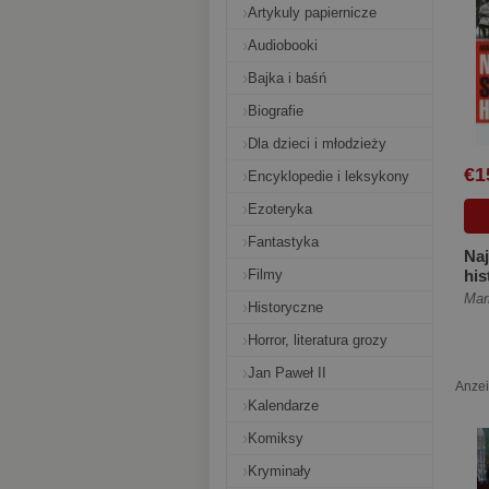
Artykuly papiernicze
Audiobooki
Bajka i baśń
Biografie
Dla dzieci i młodzieży
€1
Encyklopedie i leksykony
Ezoteryka
Fantastyka
Na
Filmy
his
[Mi
Mar
Historyczne
Horror, literatura grozy
Jan Paweł II
Anze
Kalendarze
Komiksy
Kryminały