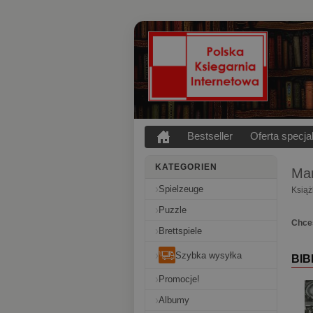
Bestseller
Oferta specja
KATEGORIEN
Mar
Spielzeuge
Książ
Puzzle
Chces
Brettspiele
Szybka wysyłka
BIB
Promocje!
Albumy