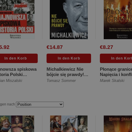
5.92
€14.87
€8.27
jnowsza spiskowa
Michalkiewicz Nie
Płonące granic
toria Polski
bójcie się prawdy!
Napięcia i konfl
ękka]
Wywiad-rzeka z
kształt terytoria
ian Miszalski
Tomasz Sommer
Marek Skalski
najbardz... [Miękka]
[Miękka]
igen nach