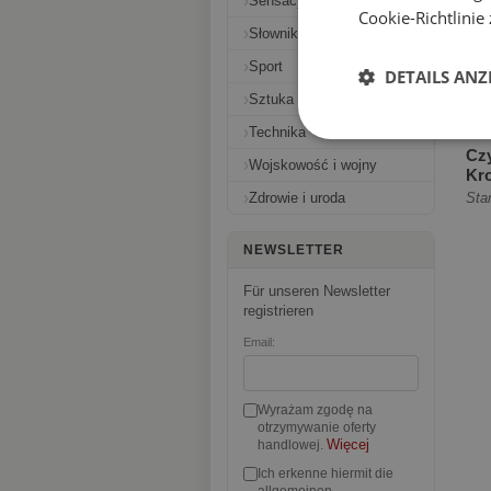
Sensacyjne i thrillery
Cookie-Richtlinie 
Słowniki
Sport
€1
DETAILS ANZ
Sztuka i fotografia
Technika
Czy
Wojskowość i wojny
Kr
uś
Zdrowie i uroda
rzą
NEWSLETTER
Für unseren Newsletter
registrieren
Email:
Wyrażam zgodę na
otrzymywanie oferty
Więcej
handlowej.
Ich erkenne hiermit die