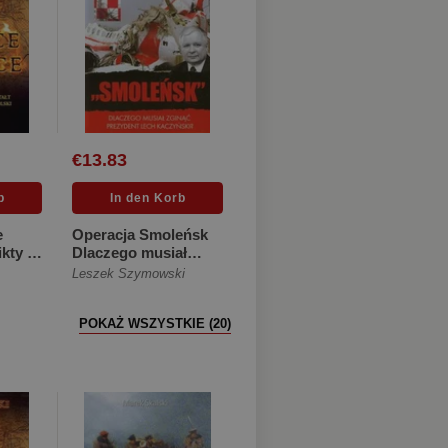
€13.83
e
Operacja Smoleńsk
ikty o
Dlaczego musiał
lny ...
zginąć prezydent
Leszek Szymowski
Lech Kacz... [Miękka]
POKAŻ WSZYSTKIE (20)