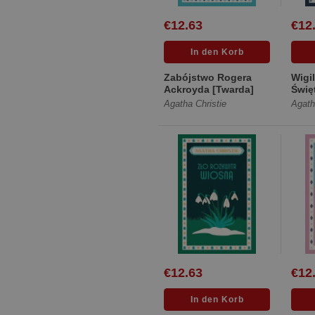
€12.63
€12
Zabójstwo Rogera
Wigi
Ackroyda [Twarda]
Świę
Agatha Christie
Agath
€12.63
€12