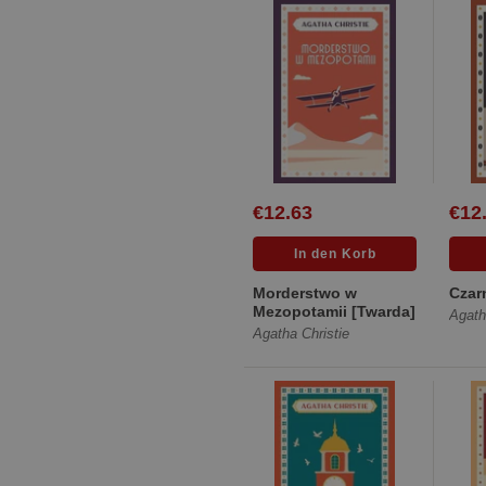
€12.63
€12
Morderstwo w
Czar
Mezopotamii [Twarda]
Agath
Agatha Christie