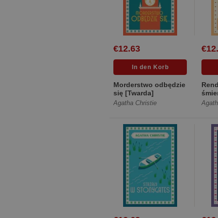
€12.63
€12
Morderstwo odbędzie
Rend
się [Twarda]
śmie
Agatha Christie
Agath