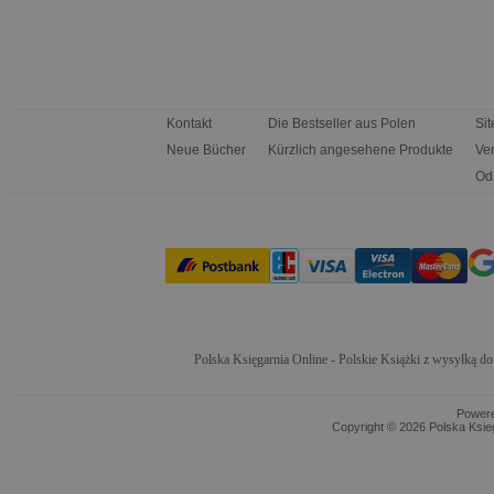
Kontakt
Die Bestseller aus Polen
Si
Neue Bücher
Kürzlich angesehene Produkte
Ve
Od
Polska Księgarnia Online - Polskie Książki z wysyłką d
Power
Copyright © 2026 Polska Ksieg