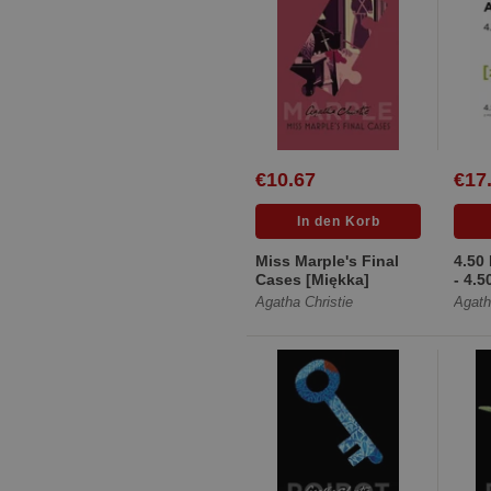
€10.67
€17
Miss Marple's Final
4.50
Cases [Miękka]
- 4.
podr
Agatha Christie
Agath
[Mię