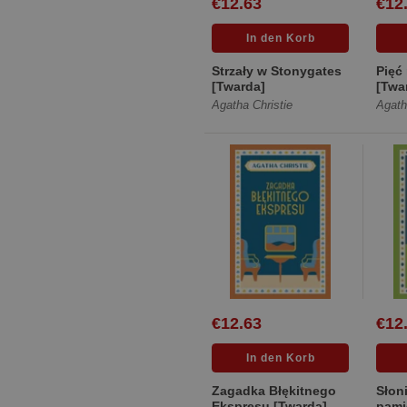
€12.63
€12
Strzały w Stonygates
Pięć
[Twarda]
[Twa
Agatha Christie
Agath
€12.63
€12
Zagadka Błękitnego
Słon
Ekspresu [Twarda]
pami