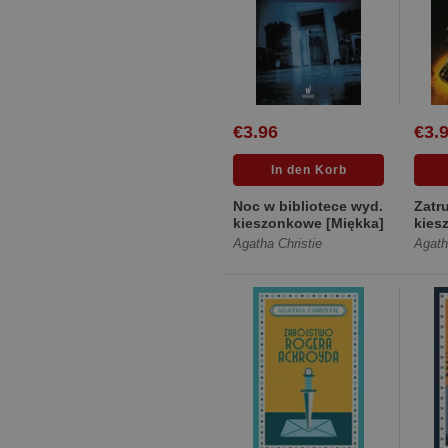
€3.96
€3.
Noc w bibliotece wyd.
Zatr
kieszonkowe [Miękka]
kies
Agatha Christie
Agath