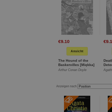
€9.10
€9.
Ansicht
The Hound of the
Deat
Baskervilles [Miękka]
Dete
[Mię
Arthur Conan Doyle
Agath
Anzeigen nach