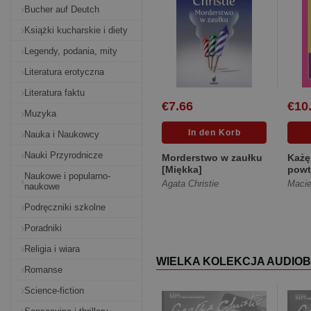
Bucher auf Deutch
Książki kucharskie i diety
Legendy, podania, mity
Literatura erotyczna
Literatura faktu
€7.66
€10
Muzyka
Nauka i Naukowcy
Nauki Przyrodnicze
Morderstwo w zaułku
Każę
[Miękka]
powt
Naukowe i popularno-
mord
Agata Christie
Macie
naukowe
Podręczniki szkolne
Poradniki
Religia i wiara
WIELKA KOLEKCJA AUDIO
Romanse
Science-fiction