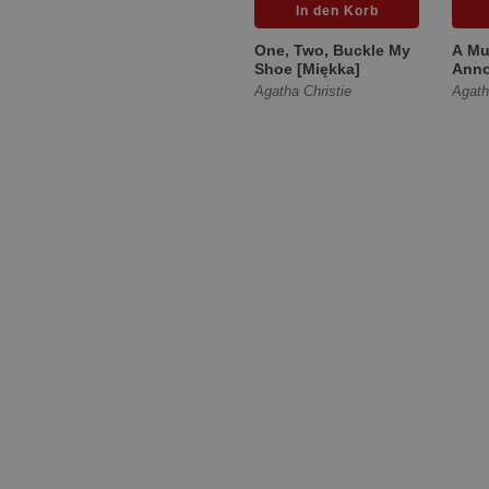
One, Two, Buckle My
A Mu
Shoe [Miękka]
Anno
Agatha Christie
Agath