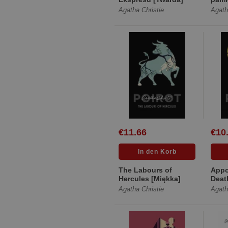
Agatha Christie
Agath
€11.66
€10
The Labours of
Appo
Hercules [Miękka]
Deat
Agatha Christie
Agath