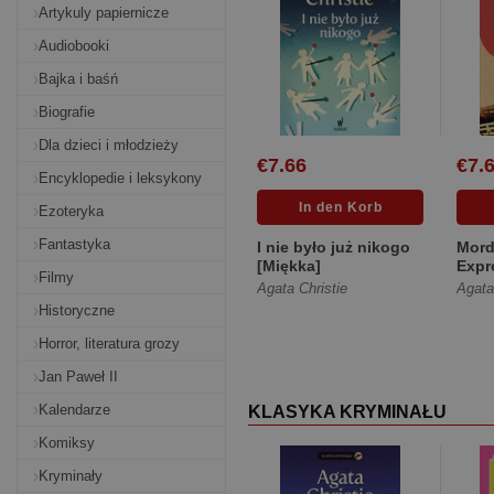
Artykuly papiernicze
Audiobooki
Bajka i baśń
Biografie
Dla dzieci i młodzieży
€7.66
€7.
Encyklopedie i leksykony
Ezoteryka
Fantastyka
I nie było już nikogo
Mord
[Miękka]
Expr
Filmy
Agata Christie
Agata
Historyczne
Horror, literatura grozy
Jan Paweł II
Kalendarze
KLASYKA KRYMINAŁU
Komiksy
Kryminały