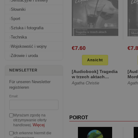
Sensacyjne i thrillery
Słowniki
Sport
Sztuka i fotografia
Technika
Wojskowość i wojny
€7.60
€7.
Zdrowie i uroda
Ansicht
NEWSLETTER
[Audiobook] Tragedia
[Aud
w trzech aktach
Mord
[Twarda]
się…
Für unseren Newsletter
Agatha Christie
Agath
registrieren
Email:
Wyrażam zgodę na
POIROT
otrzymywanie oferty
Więcej
handlowej.
Ich erkenne hiermit die