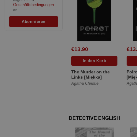
allgemeinen
Geschäftsbedingungen
an
€13.90
€13
The Murder on the
Poir
Links [Miękka]
[Mię
Agatha Christie
Agath
DETECTIVE ENGLISH