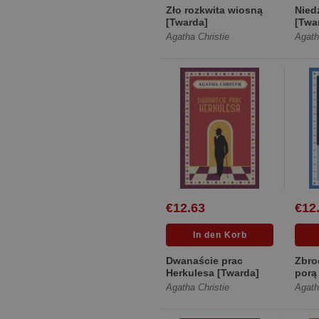
Zło rozkwita wiosną
Nied
[Twarda]
[Twa
Agatha Christie
Agath
€12.63
€12
Dwanaście prac
Zbro
Herkulesa [Twarda]
porą
Agatha Christie
Agath