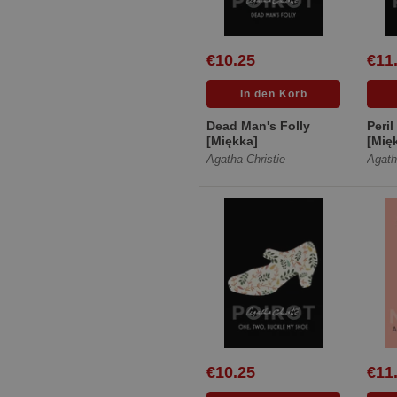
€10.25
€11
Dead Man's Folly
Peri
[Miękka]
[Mię
Agatha Christie
Agath
€10.25
€11