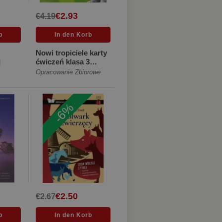
€2.93
€4.19
Nowi tropiciele karty
]
ćwiczeń klasa 3
część 1 edukacja
Opracowanie Zbiorowe
wczes... [Miękka]
-6%
€2.50
€2.67