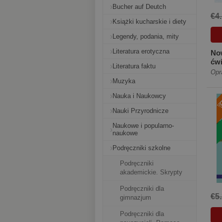
Bucher auf Deutch
€4
Książki kucharskie i diety
Legendy, podania, mity
Literatura erotyczna
Now
ćwi
Literatura faktu
czę
Opr
wcz
Muzyka
Nauka i Naukowcy
Nauki Przyrodnicze
Naukowe i popularno-
naukowe
Podręczniki szkolne
Podręczniki
akademickie. Skrypty
Podręczniki dla
€5
gimnazjum
Podręczniki dla