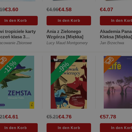
€3.60
€4.58
€4.07
.19
€4.96
i tropiciele karty
Ania z Zielonego
Akademia Pana
czeń klasa 3
Wzgórza [Miękka]
Kleksa [Miękka
ść 3 edukacja
acowanie Zbiorowe
Lucy Maud Montgomery
Jan Brzechwa
es... [Miękka]
-11%
-9%
€4.61
€4.76
€57.78
.21
€5.21