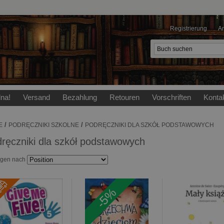
Registrierung
A
lna!
Versand
Bezahlung
Retouren
Vorschriften
Konta
/
/
E
PODRĘCZNIKI SZKOLNE
PODRĘCZNIKI DLA SZKÓŁ PODSTAWOWYCH
ręczniki dla szkół podstawowych
igen nach
-5%