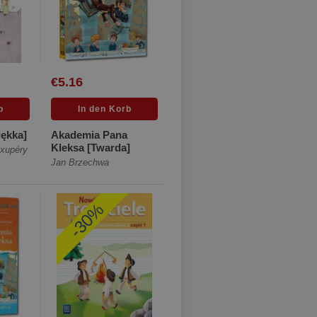
€5.16
iękka]
Akademia Pana
Kleksa [Twarda]
Exupéry
Jan Brzechwa
-30%