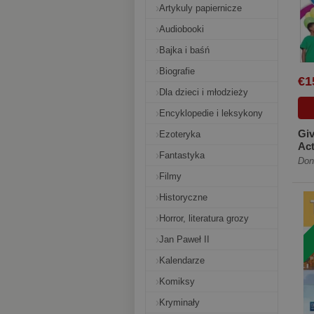
Artykuly papiernicze
Audiobooki
Bajka i baśń
Biografie
€1
Dla dzieci i młodzieży
Encyklopedie i leksykony
Giv
Ezoteryka
Act
Fantastyka
onl
Don
Filmy
Historyczne
Horror, literatura grozy
Jan Paweł II
Kalendarze
Komiksy
Kryminały