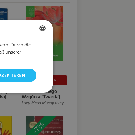
sern. Durch die
POLISH
äß unserer
GERMAN
€8.70
KZEPTIEREN
i jego
Ania z Zielonego
ka]
Wzgórza [Twarda]
Lucy Maud Montgomery
-7%