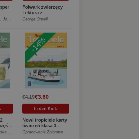
Upper
Folwark zwierzęcy
Lektura z
 With
opracowaniem
,
John Hughes
George Orwell
,
Paul Dummett
a]
[Miękka]
-14%
€3.60
€4.19
 2
Nowi tropiciele karty
część
ćwiczeń klasa 3
część 5 edukacja
ńska
,
Aldona Danielewicz-Malinowska
Opracowanie Zbiorowe
,
Jolanta Dymarska
,
Marzena Kołacz
wczes... [Miękka]