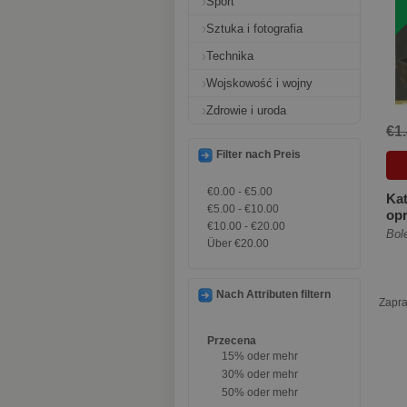
Sport
Sztuka i fotografia
Technika
Wojskowość i wojny
Zdrowie i uroda
€1
Filter nach Preis
€0.00
-
€5.00
Kat
€5.00
-
€10.00
op
€10.00
-
€20.00
[Mi
Bol
Über
€20.00
Nach Attributen filtern
Zapra
Przecena
15% oder mehr
30% oder mehr
50% oder mehr