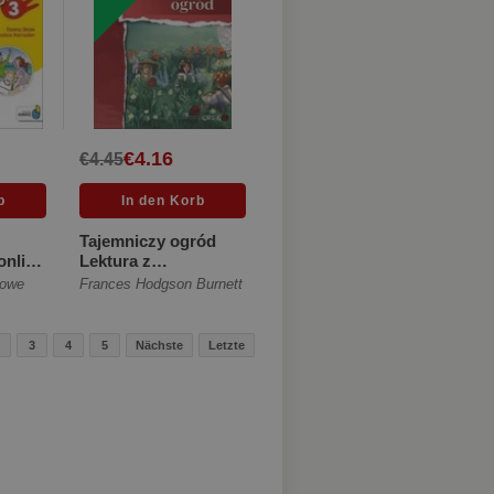
€4.16
€4.45
Tajemniczy ogród
online
Lektura z
iękka]
opracowaniem
rowe
Frances Hodgson Burnett
[Miękka]
3
4
5
Nächste
Letzte