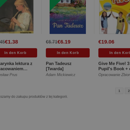
€1.38
€6.19
€19.06
.45
€6.71
arynka lektura z
Pan Tadeusz
Give Me Five! 3
racowaniem
[Twarda]
Pupil's Book + 
ękka]
Student App [M
esław Prus
Adam Mickiewicz
Opracowanie Zbio
1
2
szamy do zakupu produktów z tej kategorii.