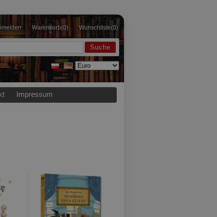
nmelden
Warenkorb
(0)
Wunschliste
(0)
kt
Impressum