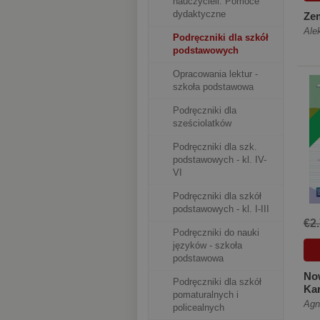
nauczycieli. Pomoce
dydaktyczne
Zem
Ale
Podręczniki dla szkół
podstawowych
Opracowania lektur -
szkoła podstawowa
Podręczniki dla
sześciolatków
Podręczniki dla szk.
podstawowych - kl. IV-
VI
Podręczniki dla szkół
podstawowych - kl. I-III
€2
Podręczniki do nauki
języków - szkoła
podstawowa
Now
Podręczniki dla szkół
Kar
pomaturalnych i
5 S
Agn
policealnych
po