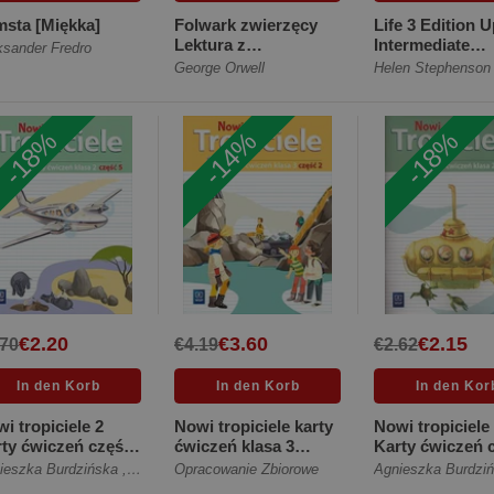
sta [Miękka]
Folwark zwierzęcy
Life 3 Edition 
Lektura z
Intermediate
ksander Fredro
opracowaniem
Student's Book
George Orwell
Helen Stephenson
[Twarda]
the Sp... [Miękk
-18%
-14%
-18%
€2.20
€3.60
€2.15
.70
€4.19
€2.62
i tropiciele 2
Nowi tropiciele karty
Nowi tropiciele
ty ćwiczeń część
ćwiczeń klasa 3
Karty ćwiczeń 
zkoła
część 2 edukacja
1 Szkoła
ieszka Burdzińska
,
Aldona Danielewicz-Malinowska
Opracowanie Zbiorowe
,
Jolanta Dymarska
Agnieszka Burdzi
dstawowa
wczes... [Miękka]
podstawowa