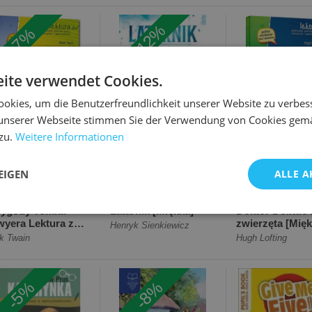
ękka]
[Miękka]
-12%
-7%
ite verwendet Cookies.
okies, um die Benutzerfreundlichkeit unserer Website zu verbes
unserer Webseite stimmen Sie der Verwendung von Cookies gem
zu.
Weitere Informationen
€3.00
€2.16
€2.45
.21
€2.45
EIGEN
ALLE A
zygody Tomka
Latarnik [Miękka]
Doktor Dolittle 
yera Lektura z
zwierzęta [Mięk
Henryk Sienkiewicz
racowaniem
k Twain
Hugh Lofting
ękka]
-5%
-8%