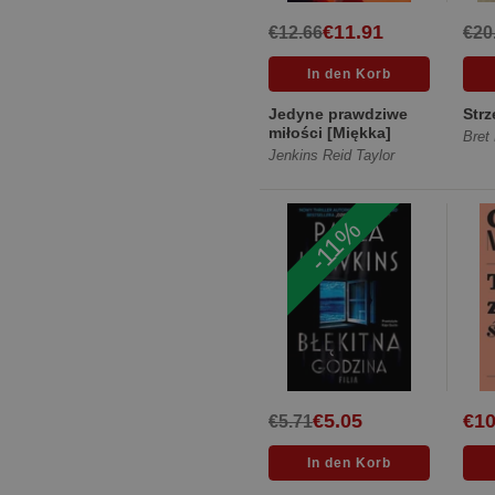
€11.91
€12.66
€20
Jedyne prawdziwe
Strz
miłości [Miękka]
Bret 
Jenkins Reid Taylor
-11%
€5.05
€10
€5.71