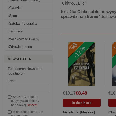
Sensacyjne i thrillery
Chitro, „Elle”
Słowniki
Książka Ciała subtelne wysy
Sport
sprawdź na stronie
"dostawa
Sztuka i fotografia
Technika
Wojskowość i wojny
-17%
Zdrowie i uroda
NEWSLETTER
Für unseren Newsletter
registrieren
Email:
€8.48
€10.17
€10
Wyrażam zgodę na
otrzymywanie oferty
Więcej
handlowej.
Grzybnia [Miękka]
Chło
Ich erkenne hiermit die