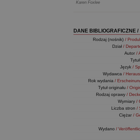
Karen Foxlee
DANE BIBLIOGRAFICZNE /
Rodzaj (nośnik)
/ Produ
Dział
/ Depar
Autor
/
Tytu
Język
/ S
Wydawca
/ Herau
Rok wydania
/ Erscheinun
Tytuł originału
/ Origi
Rodzaj oprawy
/ Deck
Wymiary
/
Liczba stron
/
Ciężar
/ G
Wydano
/ Veröffentl