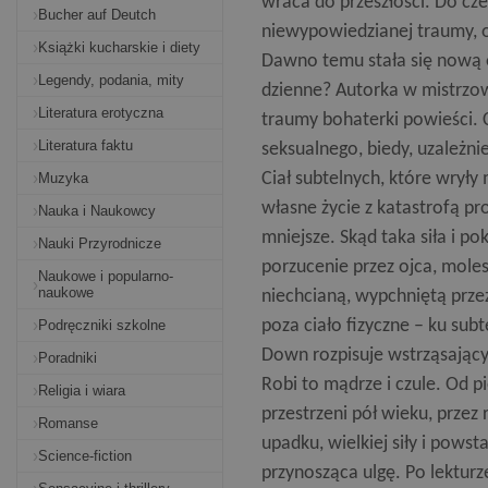
wraca do przeszłości. Do cz
Bucher auf Deutch
niewypowiedzianej traumy, o
Książki kucharskie i diety
Dawno temu stała się nową o
Legendy, podania, mity
dzienne? Autorka w mistrzows
Literatura erotyczna
traumy bohaterki powieści. 
Literatura faktu
seksualnego, biedy, uzależn
Ciał subtelnych, które wrył
Muzyka
własne życie z katastrofą p
Nauka i Naukowcy
mniejsze. Skąd taka siła i p
Nauki Przyrodnicze
porzucenie przez ojca, mole
Naukowe i popularno-
naukowe
niechcianą, wypchniętą przez
poza ciało fizyczne – ku sub
Podręczniki szkolne
Down rozpisuje wstrząsający
Poradniki
Robi to mądrze i czule. Od 
Religia i wiara
przestrzeni pół wieku, przez
Romanse
upadku, wielkiej siły i pows
Science-fiction
przynosząca ulgę. Po lekturz