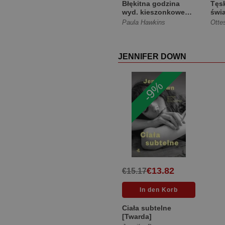
Błękitna godzina
Tęs
wyd. kieszonkowe
świ
[Miękka]
Paula Hawkins
Otte
JENNIFER DOWN
-9%
€13.82
€15.17
Ciała subtelne
[Twarda]