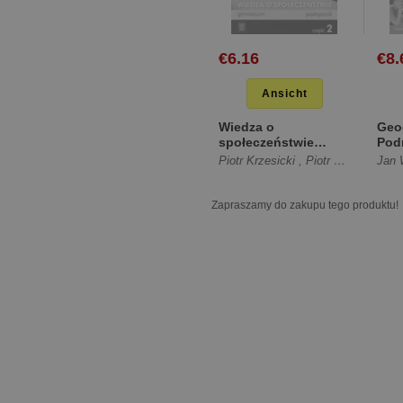
€6.16
€8.
Ansicht
Wiedza o
Geog
społeczeństwie
Pod
część 2 podręcznik
Lic
Piotr Krzesicki
,
Piotr Kur
,
Małgorz
Jan 
Gimnazjum [Miękka]
pods
[Mię
Zapraszamy do zakupu tego produktu!