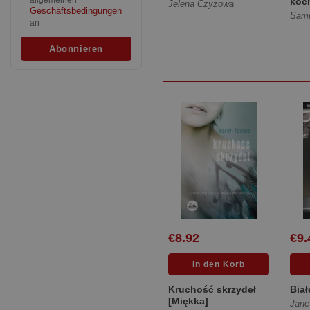
allgemeinen
koc
Jelena Czyżowa
Geschäftsbedingungen
[Mię
Samu
an
€8.92
€9.
Kruchość skrzydeł
Biał
[Miękka]
Jane