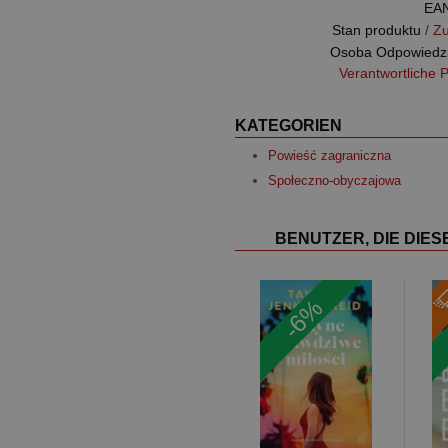
EA
Stan produktu
/ Z
Osoba Odpowiedz
Verantwortliche 
KATEGORIEN
Powieść zagraniczna
Społeczno-obyczajowa
BENUTZER, DIE DIE
-6%