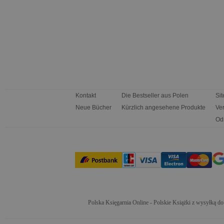
Kontakt
Die Bestseller aus Polen
Si
Neue Bücher
Kürzlich angesehene Produkte
Ve
Od
Polska Księgarnia Online - Polskie Książki z wysyłką d