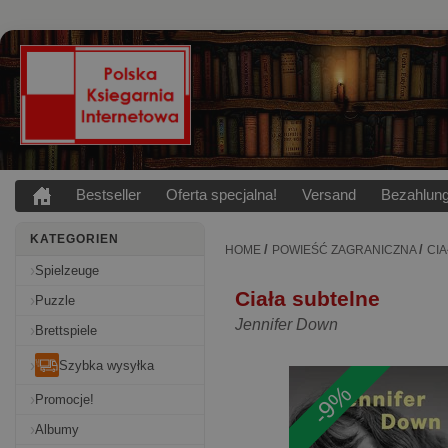
Bestseller
Oferta specjalna!
Versand
Bezahlun
KATEGORIEN
/
/
HOME
POWIEŚĆ ZAGRANICZNA
CI
Spielzeuge
Ciała subtelne
Puzzle
Jennifer Down
Brettspiele
Szybka wysyłka
-9%
Promocje!
Albumy