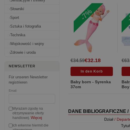
Sensacyjne i thrillery
-
Słowniki
-7%
Sport
Sztuka i fotografia
Technika
Wojskowość i wojny
Zdrowie i uroda
€32.18
€34.59
€63
NEWSLETTER
Für unseren Newsletter
Baby born - Syrenka
Baby
registrieren
37cm
Boy
Email:
Wyrażam zgodę na
DANE BIBLIOGRAFICZNE /
otrzymywanie oferty
Więcej
handlowej.
Dział
/ Depar
Tytu
Ich erkenne hiermit die