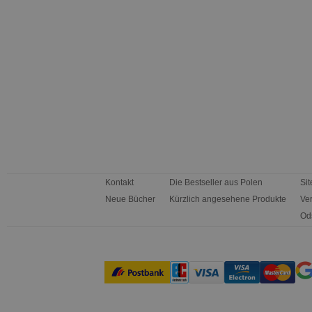
Kontakt
Die Bestseller aus Polen
Si
Neue Bücher
Kürzlich angesehene Produkte
Ve
Od