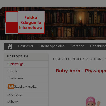
Bestseller
Oferta specjalna!
Versand
Bezahlun
KATEGORIEN
/
/
HOME
SPIELZEUGE
BABY BORN - 
Spielzeuge
Baby born - Pływają
Puzzle
Brettspiele
Szybka wysyłka
Promocje!
Albumy