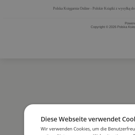
Polska Księgarnia Online - Polskie Książki z wysyłką d
Power
Copyright © 2026 Polska Ksieg
Diese Webseite verwendet Cook
Wir verwenden Cookies, um die Benutzerfreun