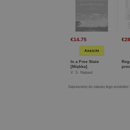
€14.75
€28
Ansicht
In a Free State
Reg
[Miękka]
pro
zakł
V. S. Naipaul
[Mię
Zapraszamy do zakupu tego produktu!