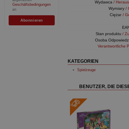
allgemeinen
Wydawca
/ Herau
Geschäftsbedingungen
Wymiary
/
an
Ciężar
/ G
EA
Stan produktu
/ Z
Osoba Odpowiedz
Verantwortliche 
KATEGORIEN
Spielzeuge
BENUTZER, DIE DIE