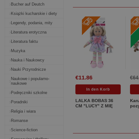
Bucher auf Deutch
Książki kucharskie i diety
Legendy, podania, mity
Literatura erotyczna
Literatura faktu
Muzyka
Nauka i Naukowcy
Nauki Przyrodnicze
€11.86
€64
Naukowe i popularno-
naukowe
Podręczniki szkolne
LALKA BOBAS 36
Karu
Poradniki
CM "LUCY" Z MIĘ
poz
śre
Religia i wiara
Romanse
Science-fiction