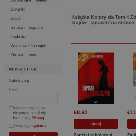
Sensacyjne i thrillery
Słowniki
Książka Kolory zła Tom 4 Żó
Sport
krajów - sprawdź na stronie
Sztuka i fotografia
Technika
Wojskowość i wojny
Zdrowie i uroda
NEWSLETTER
Subskrybuj
Email:
Wyrażam zgodę na
€8.92
€11
otrzymywanie oferty
Więcej
handlowej.
regulamin
Akceptuję
Zapiski zabójczyni
Zabi