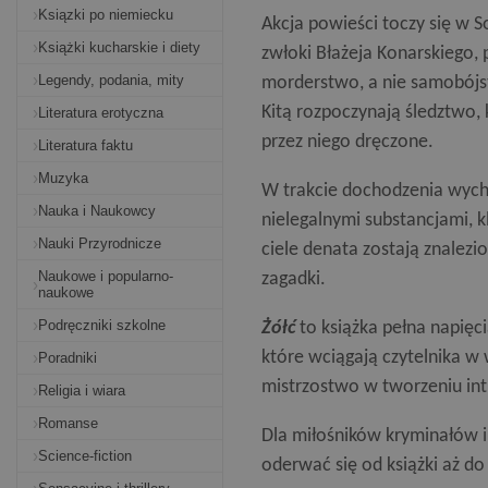
Ksiązki po niemiecku
Akcja powieści toczy się w 
Książki kucharskie i diety
zwłoki Błażeja Konarskiego,
Legendy, podania, mity
morderstwo, a nie samobójst
Kitą rozpoczynają śledztwo, 
Literatura erotyczna
przez niego dręczone.
Literatura faktu
Muzyka
W trakcie dochodzenia wyc
Nauka i Naukowcy
nielegalnymi substancjami,
Nauki Przyrodnicze
ciele denata zostają znalezi
Naukowe i popularno-
zagadki.
naukowe
Podręczniki szkolne
Żółć
to książka pełna napięc
które wciągają czytelnika w
Poradniki
mistrzostwo w tworzeniu intr
Religia i wiara
Romanse
Dla miłośników kryminałów i
Science-fiction
oderwać się od książki aż do