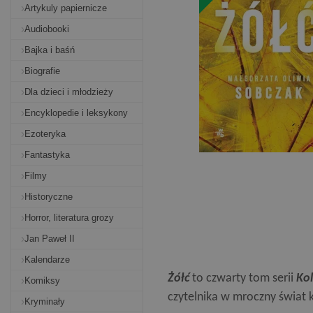
Artykuly papiernicze
Audiobooki
Bajka i baśń
Biografie
Dla dzieci i młodzieży
Encyklopedie i leksykony
Ezoteryka
Fantastyka
Filmy
Historyczne
Horror, literatura grozy
Jan Paweł II
Kalendarze
Żółć
to czwarty tom serii
Kol
Komiksy
czytelnika w mroczny świat 
Kryminały