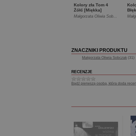
Kolory zła Tom 4
Kolo
Żółć [Miękka]
Błęk
Małgorzata Oliwia Sobczak
ZNACZNIKI PRODUKTU
Małgorzata Oliwia Sobczak
(31)
RECENZJE
Bądź pierwszą osobą, która doda recen