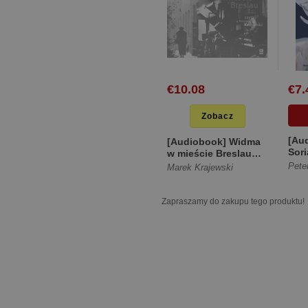
€10.08
€7.
Zobacz
[Au
[Audiobook] Widma
Sori
w mieście Breslau
nor
[Miękka]
Pete
Marek Krajewski
Zapraszamy do zakupu tego produktu!