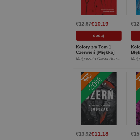
€10.19
€12.67
€12
Kolory zła Tom 1
Kolo
Czerwień [Miękka]
Błęk
Małgorzata Oliwia Sobczak
-20%
€11.18
€13.92
€15