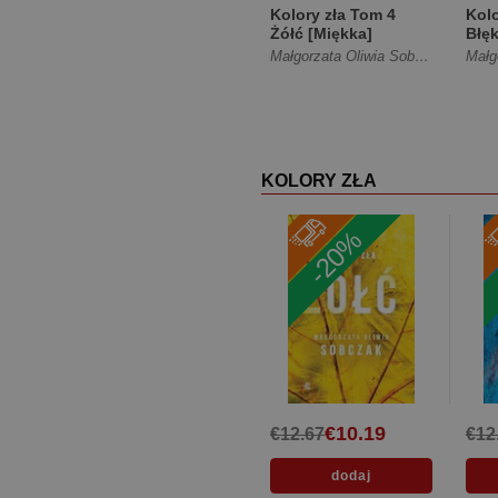
Kolory zła Tom 4
Kolo
Żółć [Miękka]
Błęk
Małgorzata Oliwia Sobczak
KOLORY ZŁA
-20%
€10.19
€12.67
€12