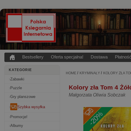
Bestsellery
Oferta specjalna!
Dostawa
Płatnoś
KATEGORIE
/
/
HOME
KRYMINAŁY
KOLORY ZŁA TO
Zabawki
Kolory zła Tom 4 Żół
Puzzle
Małgorzata Oliwia Sobczak
Gry planszowe
Szybka wysyłka
-20%
Promocje!
Albumy