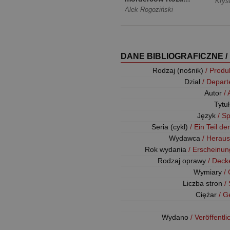
Krys
Krull na tropie Tom 4
Alek Rogoziński
[Miękka]
DANE BIBLIOGRAFICZNE /
Rodzaj (nośnik)
/ Produ
Dział
/ Depar
Autor
/
Tytu
Język
/ S
Seria (cykl)
/ Ein Teil de
Wydawca
/ Herau
Rok wydania
/ Erscheinun
Rodzaj oprawy
/ Deck
Wymiary
/
Liczba stron
/
Ciężar
/ G
Wydano
/ Veröffentl