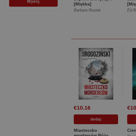
[Miękka]
[Mię
Barbara Rosiek
Ed B
€10.16
€10
Miasteczko
Cien
morderców Róża