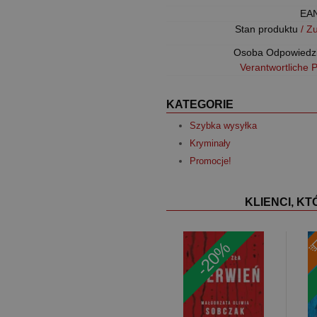
EA
Stan produktu
/ Z
Osoba Odpowiedz
Verantwortliche 
KATEGORIE
Szybka wysyłka
Kryminały
Promocje!
KLIENCI, K
-20%