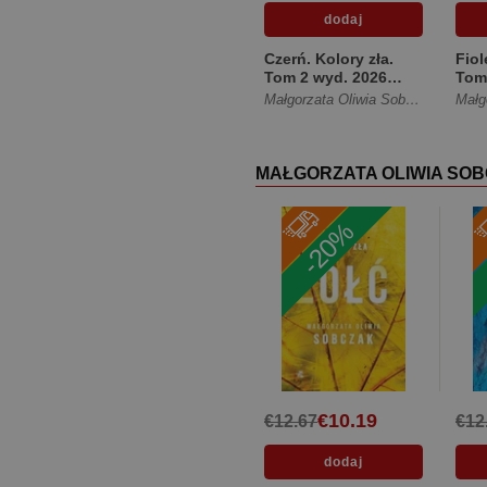
Czerń. Kolory zła.
Fiol
Tom 2 wyd. 2026
Tom
[Miękka ze
skrz
Małgorzata Oliwia Sobczak
skrzydełkami]
MAŁGORZATA OLIWIA SO
-20%
€10.19
€12.67
€12