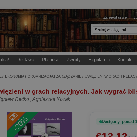
Zarejestruj się
L
alna!
Dostawa
Płatność
Zwroty
Regulamin
Kontakt
/
/
/
E
EKONOMIA
ORGANIZACJA I ZARZĄDZANIE
UWIĘZIENI W GRACH RELAC
więzieni w grach relacyjnych. Jak wygrać bl
igniew Rećko
,
Agnieszka Kozak
-20%
Dostępny
ponad 1
€13.13