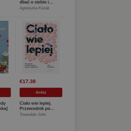
dbać o siebie i
innych [Twarda]
Agnieszka Kozak
€17.38
ędy
Ciało wie lepiej.
kka]
Przewodnik po
nowoczesnej nauce
czkowski
Trowsdale John
o odpornoś...