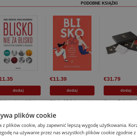
PODOBNE KSIĄŻKI
11.35
€11.39
€31.79
lisko, nie za blisko
Bliskość Jak
Gra w Relacje
erapeutyczne
zbudować dobre
ozmowy o
relacje w związku, w
żywa plików cookie
enata Mazurowska
,
Paweł Droździak
Rachel DeAlto
wiązkach [Miękka]
pracy i z p...
[Miękka]
a z plików cookie, aby zapewnić lepszą wygodę użytkowania. Korzy
 zgodę na używanie przez nas wszystkich plików cookie zgodnie 