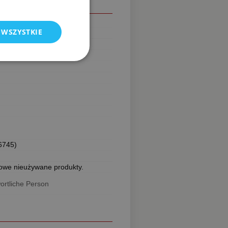
 Zeitschriften
 WSZYSTKIE
ak
ak wygrać bliskość
6745)
owe nieużywane produkty.
ortliche Person