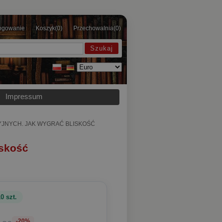
ogowanie
Koszyk
(0)
Przechowalnia
(0)
Impressum
YJNYCH. JAK WYGRAĆ BLISKOŚĆ
iskość
0 szt.
-20%