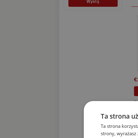
€
B
T
r
Ta strona u
R
z
Ta strona korzyst
strony, wyrażasz