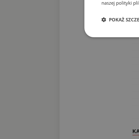
naszej polityki p
DA
POKAŻ SZCZ
K