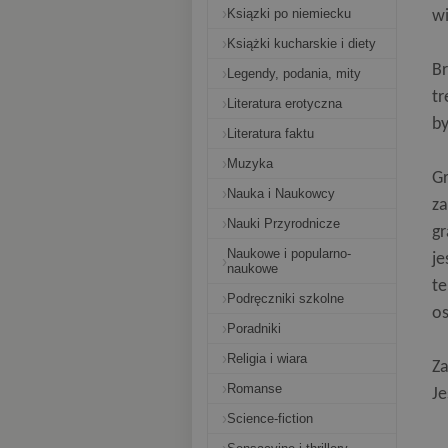
Ksiązki po niemiecku
wi
Książki kucharskie i diety
Br
Legendy, podania, mity
tr
Literatura erotyczna
by
Literatura faktu
Muzyka
Gr
Nauka i Naukowcy
za
Nauki Przyrodnicze
gr
Naukowe i popularno-
je
naukowe
te
Podręczniki szkolne
os
Poradniki
Religia i wiara
Za
Romanse
Je
Science-fiction