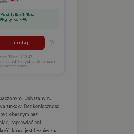
.36
 Post
tylko 1.40€
.
0kg tylko - 4€!
♡
nich 30 dni: €12.47
ena jest korzystna. W tej cenie
bę egzemplarzy.
zobaczonym. Usłyszanym.
a warunków. Bez konieczności
a być obecnym bez
niać, naprawiać ani
ość, która jest bezpieczną