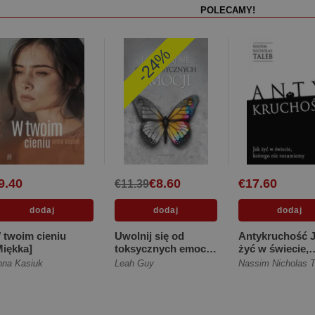
POLECAMY!
-24%
9.40
€8.60
€17.60
€11.39
 twoim cieniu
Uwolnij się od
Antykruchość 
Miękka]
toksycznych emocji
żyć w świecie,
[Miękka]
którego nie
nna Kasiuk
Leah Guy
Nassim Nicholas T
rozumiemy [Mi