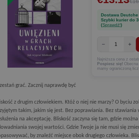
€16
Dostawa Deutche
Szybki kurier do 3
(
Sprawdź!
)
−
+
Najniższa cena z ostat
Pospiesz się!
Obecna c
mamy ograniczoną licz
zestań grać. Zacznij naprawdę być
iskość z drugim człowiekiem. Któż o niej nie marzy? O byciu 
zyjętym takim, jakim się jest. Bez poprawiania. Bez stawiani
służenia na akceptację. Bliskość zaczyna się tam, gdzie możn
owadniania swojej wartości. Gdzie Twoje ja nie musi się zmie
pasowywać, by znaleźć miejsce obok drugiego człowieka. Blisk