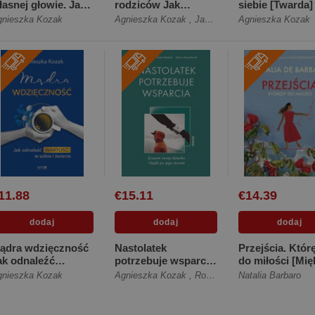
łasnej głowie. Jak
rodziców Jak
siebie [Twarda]
rozumieć
uwolnić się od
gnieszka Kozak
Agnieszka Kozak
,
Jacek Wasilewski
Agnieszka Kozak
rzeszłość i mieć...
zaklęć, któr...
Twarda]
[Miękka]
11.88
€15.11
€14.39
ądra wdzięczność
Nastolatek
Przejścia. Któr
ak odnaleźć
potrzebuje wsparcia
do miłości [Mię
artość w sobie i
Zrozum swoje
gnieszka Kozak
Agnieszka Kozak
,
Robert Bielecki
Natalia Barbaro
,
Marcin Rze
wiecie [Twarda]
dziecko i bądź p...
[Miękka]