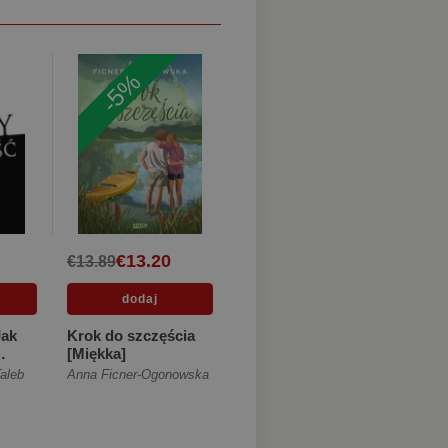
-5%
€13.20
€13.89
Jak
Krok do szczęścia
[Miękka]
aleb
Anna Ficner-Ogonowska
ękka]