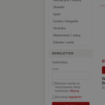
Sensacyjne i thrillery
Słowniki
Sport
Sztuka i fotografia
Technika
Wojskowość i wojny
Zdrowie i uroda
NEWSLETTER
€
Subskrybuj
Email:
W
[
Wyrażam zgodę na
otrzymywanie oferty
A
Więcej
handlowej.
regulamin
Akceptuję