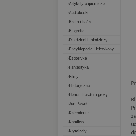
Artykuly papiernicze
Audiobooki
Bajka i baśń
Biografie
Dla dzieci i młodzieży
Encyklopedie i leksykony
Ezoteryka
Fantastyka
Filmy
Pr
Historyczne
Horror, literatura grozy
Bl
Jan Paweł II
Pr
Kalendarze
za
Komiksy
ud
Kryminały
do