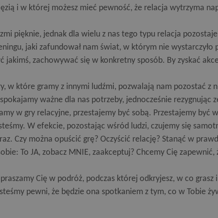
ęzią i w której możesz mieć pewność, że relacja wytrzyma nap
zmi pięknie, jednak dla wielu z nas tego typu relacja pozostaj
eningu, jaki zafundował nam świat, w którym nie wystarczyło p
ć jakimś, zachowywać się w konkretny sposób. By zyskać akcep
y, w które gramy z innymi ludźmi, pozwalają nam pozostać z ni
spokajamy ważne dla nas potrzeby, jednocześnie rezygnując z
amy w gry relacyjne, przestajemy być sobą. Przestajemy być wi
steśmy. W efekcie, pozostając wśród ludzi, czujemy się samotn
raz. Czy można opuścić grę? Oczyścić relację? Stanąć w prawd
obie: To JA, zobacz MNIE, zaakceptuj? Chcemy Cię zapewnić, 
praszamy Cię w podróż, podczas której odkryjesz, w co grasz i
steśmy pewni, że będzie ona spotkaniem z tym, co w Tobie ży