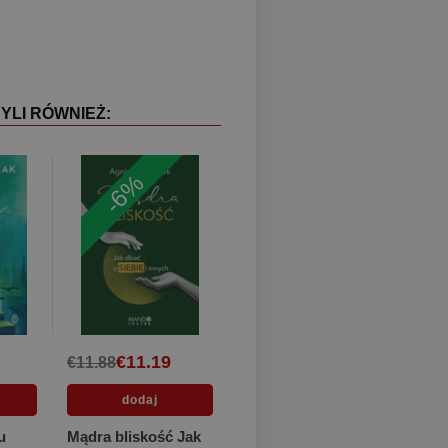
YLI RÓWNIEŻ:
-6%
€11.19
€11.88
u
Mądra bliskość Jak