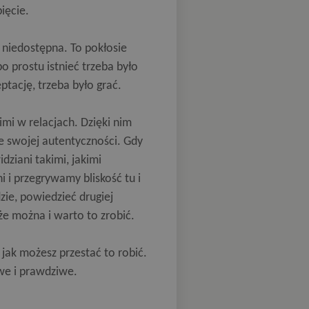
ięcie.
e niedostępna. To pokłosie
o prostu istnieć trzeba było
tację, trzeba było grać.
mi w relacjach. Dzięki nim
e swojej autentyczności. Gdy
dziani takimi, jakimi
i i przegrywamy bliskość tu i
zie, powiedzieć drugiej
że można i warto to zrobić.
 jak możesz przestać to robić.
we i prawdziwe.