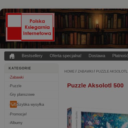
Bestsellery
Oferta specjalna!
Dostawa
Płatnoś
KATEGORIE
/
/
HOME
ZABAWKI
PUZZLE AKSOLOTL
Zabawki
Puzzle Aksolotl 500
Puzzle
Gry planszowe
Szybka wysyłka
Promocje!
Albumy