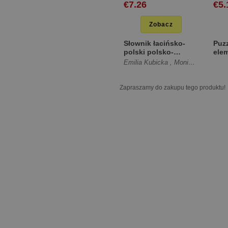
€7.26
€5.
Zobacz
Słownik łacińsko-
Puz
polski polsko-
ele
łaciński [Twarda]
[Mię
Emilia Kubicka
,
Monika Suwała
Zapraszamy do zakupu tego produktu!