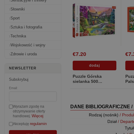
Sensacyjne i thrillery
Słowniki
Sport
Sztuka i fotografia
Technika
Wojskowość i wojny
€7.20
€7.
Zdrowie i uroda
NEWSLETTER
Puzzle Górska
Puz
Subskrybuj
sielanka 500
Pals
[Pudełko kartonowe]
kar
Email:
DANE BIBLIOGRAFICZNE /
Wyrażam zgodę na
otrzymywanie oferty
Rodzaj (nośnik)
/ Produ
Więcej
handlowej.
Dział
/ Depar
regulamin
Akceptuję
Tytu