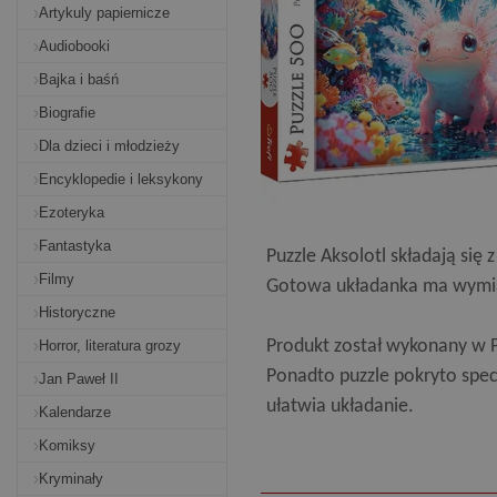
Artykuly papiernicze
Audiobooki
Bajka i baśń
Biografie
Dla dzieci i młodzieży
Encyklopedie i leksykony
Ezoteryka
Fantastyka
Puzzle Aksolotl składają si
Filmy
Gotowa układanka ma wymi
Historyczne
Produkt został wykonany w Po
Horror, literatura grozy
Ponadto puzzle pokryto spe
Jan Paweł II
ułatwia układanie.
Kalendarze
Komiksy
Kryminały