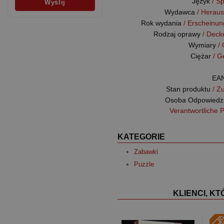
Język
/ S
Wydawca
/ Herau
Rok wydania
/ Erscheinun
Rodzaj oprawy
/ Deck
Wymiary
/
Ciężar
/ G
EA
Stan produktu
/ Z
Osoba Odpowiedz
Verantwortliche 
KATEGORIE
Zabawki
Puzzle
KLIENCI, K