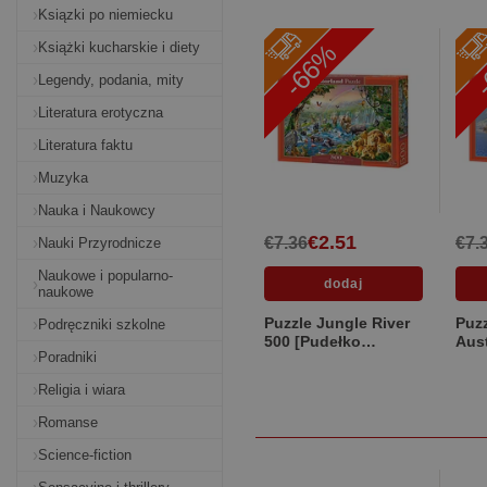
Ksiązki po niemiecku
-66%
-
Książki kucharskie i diety
Legendy, podania, mity
Literatura erotyczna
Literatura faktu
Muzyka
Nauka i Naukowcy
€2.51
€7.36
€7.
Nauki Przyrodnicze
Naukowe i popularno-
naukowe
Puzzle Jungle River
Puzz
Podręczniki szkolne
500 [Pudełko
Aust
Poradniki
kartonowe]
Religia i wiara
Romanse
Science-fiction