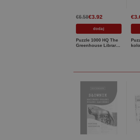
€3.92
€3.
€6.58
Puzzle 1000 HQ The
Puzz
Greenhouse Library
kol
39889
Hun