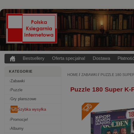
Bestsellery
Oferta specjalna!
Dostawa
Płatnoś
KATEGORIE
/
/
HOME
ZABAWKI
PUZZLE 180 SUPE
Zabawki
Puzzle 180 Super K
Puzzle
Gry planszowe
Szybka wysyłka
Promocje!
Albumy