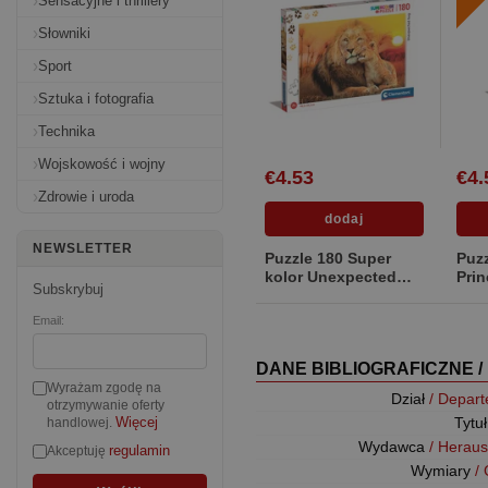
Sensacyjne i thrillery
Słowniki
Sport
Sztuka i fotografia
Technika
Wojskowość i wojny
€4.53
€4.
Zdrowie i uroda
NEWSLETTER
Puzzle 180 Super
Puzz
kolor Unexpected
Pri
Subskrybuj
hug 29785
Email:
DANE BIBLIOGRAFICZNE /
Wyrażam zgodę na
Dział
/ Depar
otrzymywanie oferty
Tytu
Więcej
handlowej.
Wydawca
/ Herau
regulamin
Akceptuję
Wymiary
/