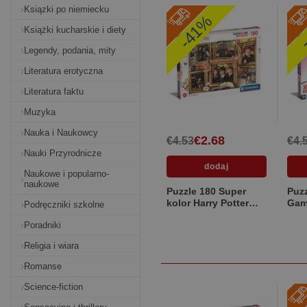
Ksiązki po niemiecku
-41%
-
Książki kucharskie i diety
Legendy, podania, mity
Literatura erotyczna
Literatura faktu
Muzyka
Nauka i Naukowcy
€2.68
€4.53
€4.
Nauki Przyrodnicze
Naukowe i popularno-
naukowe
Puzzle 180 Super
Puzz
kolor Harry Potter
Gam
Podręczniki szkolne
29781
Poradniki
Religia i wiara
Romanse
Science-fiction