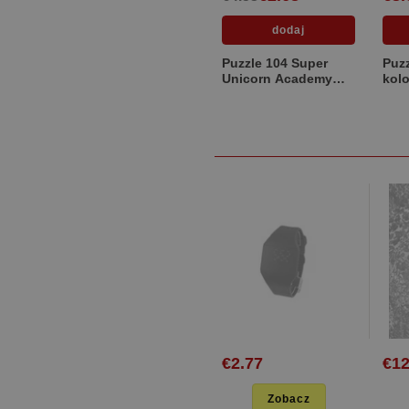
Puzzle 104 Super
Puzz
Unicorn Academy
kol
25098
Hun
€2.77
€12
Zobacz