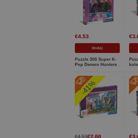
€4.53
€3.
Puzzle 300 Super K-
Puzz
Pop Demon Hunters
kol
Hun
-41%
€2.68
€3.
€4.53