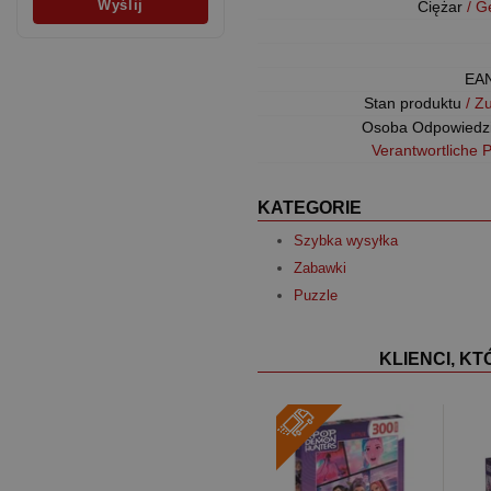
Ciężar
/ G
EA
Stan produktu
/ Z
Osoba Odpowiedz
Verantwortliche 
KATEGORIE
Szybka wysyłka
Zabawki
Puzzle
KLIENCI, K