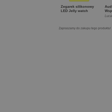
Zegarek silikonowy
Aud
LED Jelly watch
Wsp
moj
Luca
[Tw
Zapraszamy do zakupu tego produktu!