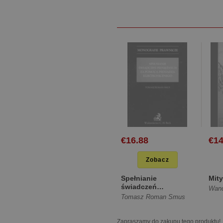
€16.88
€14
Zobacz
Spełnianie
Mity
świadczeń
Wan
pieniężnych za
Tomasz Roman Smus
pomocą pieniądza
elektro... [Miękka]
Zapraszamy do zakupu tego produktu!