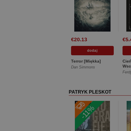
€20.13
€5.
Terror [Miękka]
Cie
Wsc
Dan Simmons
PATRYK PLESKOT
-11%