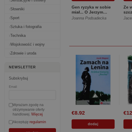
Sensacyjne i thrillery
Gen ryzyka w sobie
Ze 
Słowniki
miał... O Jerzym
szcz
Turowiczu
[Tw
Sport
Joanna Podsadecka
Jace
opowiadają: ks...
Sztuka i fotografia
[Twarda]
Technika
Wojskowość i wojny
Zdrowie i uroda
NEWSLETTER
Subskrybuj
Email:
Wyrażam zgodę na
otrzymywanie oferty
€8.92
€12
Więcej
handlowej.
regulamin
Akceptuję