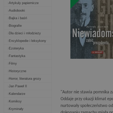
Artykuly papiernicze
Audiobooki
Bajka i baśń
Biografie
Dla dzieci i młodzieży
Encyklopedie i leksykony
Ezoteryka
Fantastyka
Filmy
Historyczne
Horror, literatura grozy
Jan Paweł II
"Autor nie stawia pomnika z
Kalendarze
Oddaje przy okazji klimat ep
Komiksy
nurtowały społeczeństwo odr
Kryminały
dokonaniu zamachu miała prz