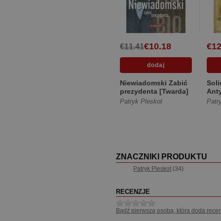
€10.18
€12
€11.41
Niewiadomski Zabić
Sol
prezydenta [Twarda]
Ant
Inic
Patryk Pleskot
Patr
sol
pols
ZNACZNIKI PRODUKTU
Patryk Pleskot
(34)
RECENZJE
Bądź pierwszą osobą, która doda recen