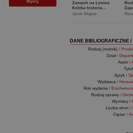
Zamach na Lenina
Rozk
Krótka historia
Zap
"Ruchu" [Miękka]
pol
Jacek Wegner
Remi
[Tw
DANE BIBLIOGRAFICZNE /
Rodzaj (nośnik)
/ Produ
Dział
/ Depar
Autor
/
Tytu
Język
/ S
Wydawca
/ Herau
Rok wydania
/ Erscheinun
Rodzaj oprawy
/ Deck
Wymiary
/
Liczba stron
/
Ciężar
/ G