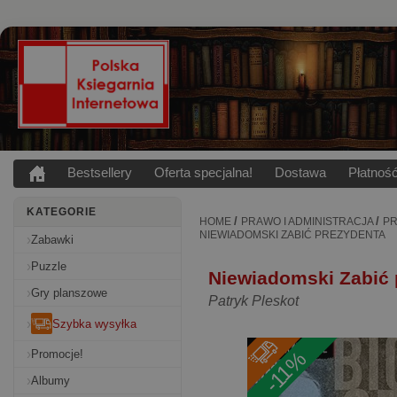
Bestsellery
Oferta specjalna!
Dostawa
Płatnoś
KATEGORIE
/
/
HOME
PRAWO I ADMINISTRACJA
P
NIEWIADOMSKI ZABIĆ PREZYDENTA
Zabawki
Puzzle
Niewiadomski Zabić 
Gry planszowe
Patryk Pleskot
Szybka wysyłka
-11%
Promocje!
Albumy