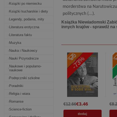
Ksiązki po niemiecku
morderstwa na Narutowiczu b
Książki kucharskie i diety
politycznych (...).
Legendy, podania, mity
Książka Niewiadomski Zabić
innych krajów - sprawdź na 
Literatura erotyczna
Literatura faktu
Muzyka
Nauka i Naukowcy
-73%
Nauki Przyrodnicze
Naukowe i popularno-
naukowe
Podręczniki szkolne
Poradniki
Religia i wiara
Romanse
€3.46
€12.66
€8.
Science-fiction