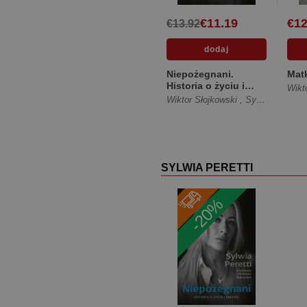
€11.19
€12
€13.92
Niepożegnani.
Matk
Historia o życiu i
Wikt
śmierci [Miękka ze
Wiktor Słojkowski
,
Sylwia Peretti
skrzydełkami]
SYLWIA PERETTI
-20%