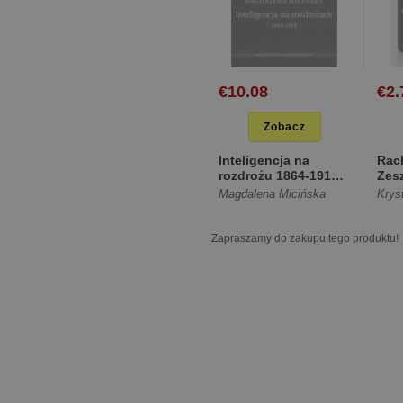
€10.08
€2.
Zobacz
Inteligencja na
Rac
rozdrożu 1864-1918
Zesz
[Miękka]
Upr
Magdalena Micińska
Krys
ewid
[Mię
Zapraszamy do zakupu tego produktu!