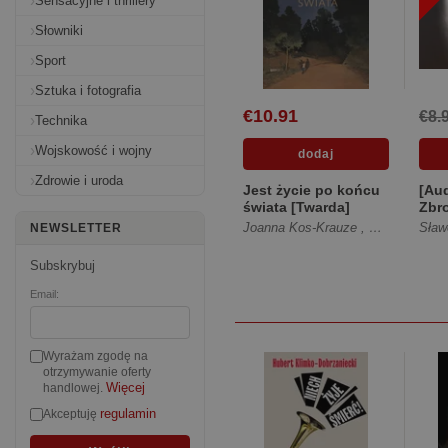
Sensacyjne i thrillery
Słowniki
Sport
Sztuka i fotografia
€10.91
€8.
Technika
Wojskowość i wojny
Zdrowie i uroda
Jest życie po końcu
[Au
świata [Twarda]
Zbr
nam
Joanna Kos-Krauze
,
Aleksandra P
Sław
NEWSLETTER
Subskrybuj
Email:
Wyrażam zgodę na
otrzymywanie oferty
Więcej
handlowej.
regulamin
Akceptuję