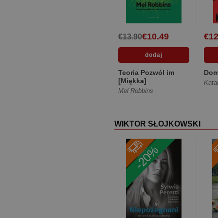
€10.49
€12
€13.90
Teoria Pozwól im
Dom 
[Miękka]
Kata
Mel Robbins
WIKTOR SŁOJKOWSKI
-20%