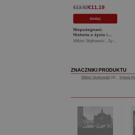
€11.19
€13.92
Niepożegnani.
Historia o życiu i
śmierci [Miękka ze
Wiktor Słojkowski
,
Sylwia Peretti
skrzydełkami]
ZNACZNIKI PRODUKTU
Wiktor Słojkowski
(4)
,
Sylwia Pe