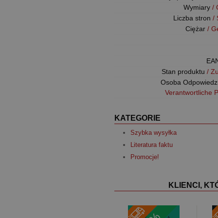
Wymiary
/
Liczba stron
/
Ciężar
/ G
EA
Stan produktu
/ Z
Osoba Odpowiedz
Verantwortliche 
KATEGORIE
Szybka wysyłka
Literatura faktu
Promocje!
KLIENCI, K