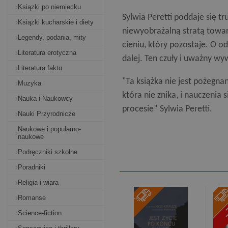
Ksiązki po niemiecku
Sylwia Peretti poddaje się t
Książki kucharskie i diety
niewyobrażalną stratą towarz
Legendy, podania, mity
cieniu, który pozostaje. O o
Literatura erotyczna
dalej. Ten czuły i uważny w
Literatura faktu
"Ta książka nie jest pożegna
Muzyka
która nie znika, i nauczenia 
Nauka i Naukowcy
procesie” Sylwia Peretti.
Nauki Przyrodnicze
Naukowe i popularno-
naukowe
Podręczniki szkolne
Poradniki
Religia i wiara
-
Romanse
Science-fiction