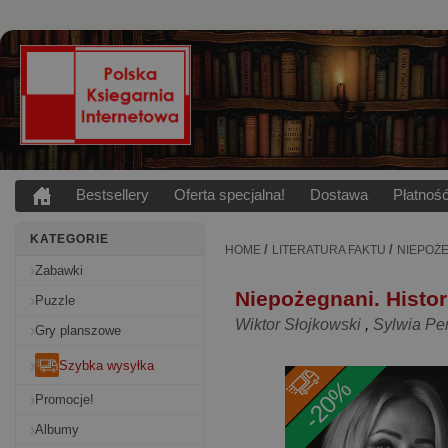
Bestsellery
Oferta specjalna!
Dostawa
Płatnoś
KATEGORIE
/
/
HOME
LITERATURA FAKTU
NIEPOŻE
Zabawki
Niepożegnani. Histori
Puzzle
Wiktor Słojkowski
,
Sylwia Per
Gry planszowe
Szybka wysyłka
-20%
Promocje!
Albumy