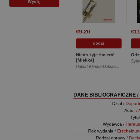
€9.20
€11
Niech żyje śmierć!
Odz
[Miękka]
Sylw
Hubert Klimko-Dobrzaniecki
DANE BIBLIOGRAFICZNE /
Dział
/ Depar
Autor
/
Tytu
Wydawca
/ Herau
Rok wydania
/ Erscheinun
Rodzaj oprawy
/ Deck