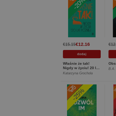
-20%
€12.16
€15.15
€12
Właśnie że tak!
Obs
Nigdy w życiu! 20 lat
B.A.
później [Miękka]
Katarzyna Grochola
-25%