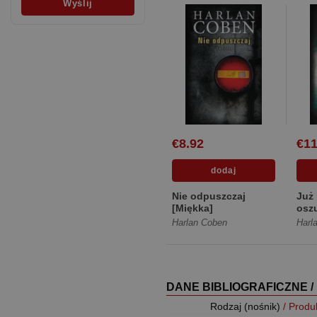
€8.92
€11
Nie odpuszczaj
Już 
[Miękka]
osz
Harlan Coben
Harl
DANE BIBLIOGRAFICZNE /
Rodzaj (nośnik)
/ Produ