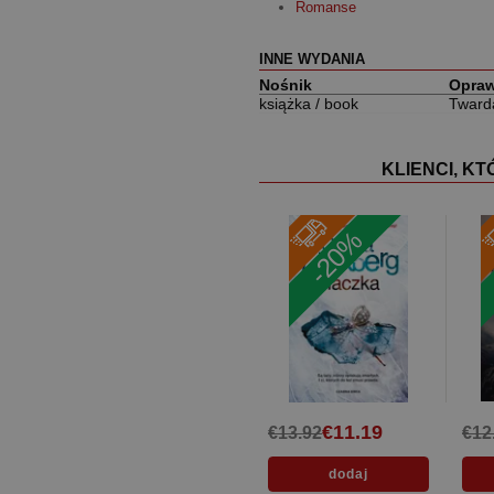
Romanse
INNE WYDANIA
Nośnik
Opra
książka / book
Tward
KLIENCI, K
-20%
€11.19
€13.92
€12