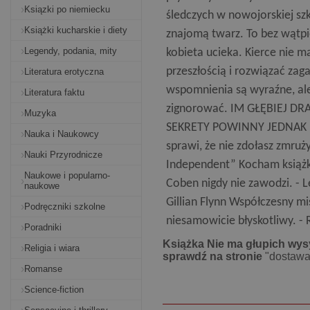
Ksiązki po niemiecku
śledczych w nowojorskiej sz
Książki kucharskie i diety
znajomą twarz. To bez wątpi
Legendy, podania, mity
kobieta ucieka. Kierce nie m
przeszłością i rozwiązać zag
Literatura erotyczna
wspomnienia są wyraźne, ale 
Literatura faktu
zignorować. IM GŁĘBIEJ DR
Muzyka
SEKRETY POWINNY JEDNAK POZ
Nauka i Naukowcy
sprawi, że nie zdołasz zmruży
Nauki Przyrodnicze
Independent” Kocham książki 
Naukowe i popularno-
Coben nigdy nie zawodzi. - L
naukowe
Gillian Flynn Współczesny m
Podręczniki szkolne
niesamowicie błyskotliwy. -
Poradniki
Książka Nie ma głupich wysy
Religia i wiara
sprawdź na stronie
"dostawa
Romanse
Science-fiction