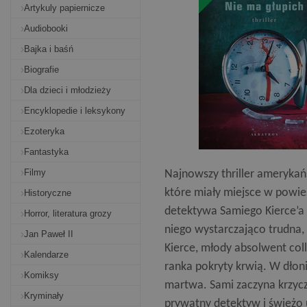
Artykuly papiernicze
Audiobooki
Bajka i baśń
Biografie
Dla dzieci i młodzieży
Encyklopedie i leksykony
Ezoteryka
Fantastyka
Filmy
Najnowszy thriller amerykań
które miały miejsce w powie
Historyczne
detektywa Samiego Kierce’a 
Horror, literatura grozy
niego wystarczająco trudna, 
Jan Paweł II
Kierce, młody absolwent coll
Kalendarze
ranka pokryty krwią. W dłoni
Komiksy
martwa. Sami zaczyna krzycz
Kryminały
prywatny detektyw i świeżo 