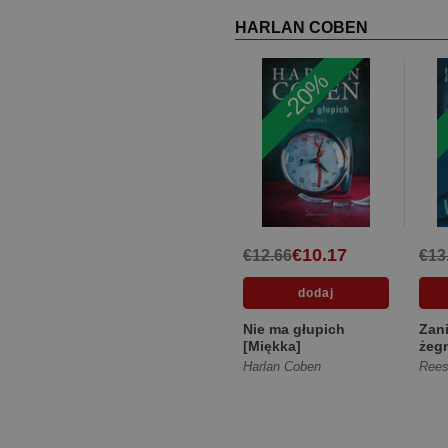
HARLAN COBEN
-20%
€10.17
€12.66
€13
Nie ma głupich
Zan
[Miękka]
żegn
skrz
Harlan Coben
Rees