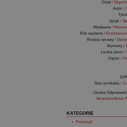
Dział
/ Depar
Autor
/
Tytu
Język
/ S
Wydawca
/ Herau
Rok wydania
/ Erscheinun
Rodzaj oprawy
/ Deck
Wymiary
/
Liczba stron
/
Ciężar
/ G
EA
Stan produktu
/ Z
Osoba Odpowiedz
Verantwortliche 
KATEGORIE
Promocje!