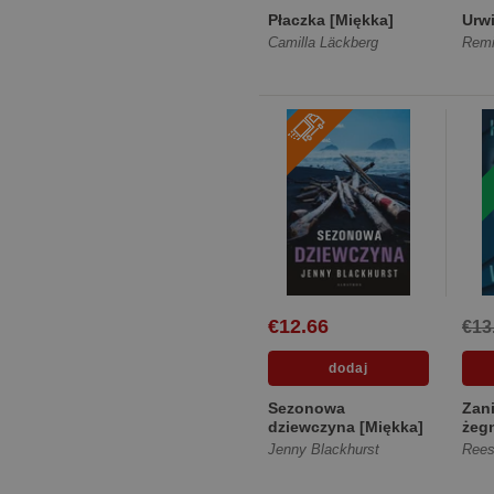
Płaczka [Miękka]
Urw
Camilla Läckberg
Remi
€12.66
€13
Sezonowa
Zan
dziewczyna [Miękka]
żegn
skrz
Jenny Blackhurst
Rees