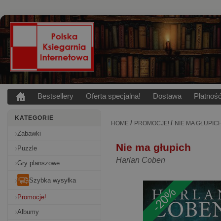
Bestsellery
Oferta specjalna!
Dostawa
Płatnoś
KATEGORIE
/
/
HOME
PROMOCJE!
NIE MA GŁUPIC
Zabawki
Nie ma głupich
Puzzle
Harlan Coben
Gry planszowe
Szybka wysyłka
-20%
Promocje!
Albumy