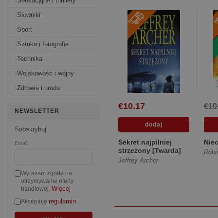
Sensacyjne i thrillery
Słowniki
Sport
Sztuka i fotografia
Technika
Wojskowość i wojny
Zdrowie i uroda
€10.17
€10
NEWSLETTER
Subskrybuj
Sekret najpilniej
Niec
Email:
strzeżony [Twarda]
Robi
Jeffrey Archer
Wyrażam zgodę na
otrzymywanie oferty
Więcej
handlowej.
regulamin
Akceptuję