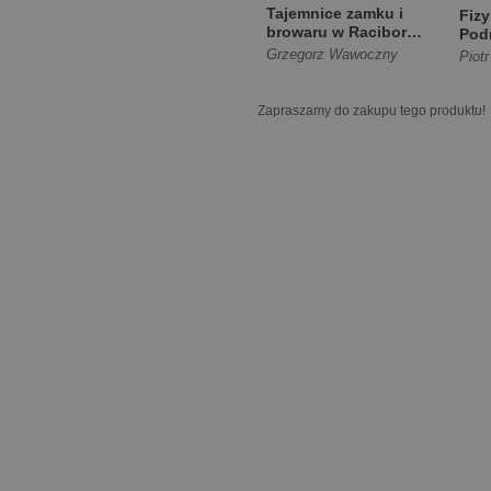
Tajemnice zamku i
Fizy
browaru w Raciborzu
Pod
[Twarda]
tec
Grzegorz Wawoczny
Piot
pod.
Zapraszamy do zakupu tego produktu!