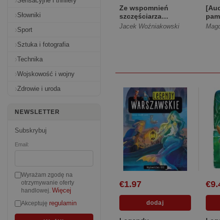
Sensacyjne i thrillery
Ze wspomnień
[Au
Słowniki
szczęściarza
pam
[Twarda]
już 
Jacek Woźniakowski
Sport
[Dig
Sztuka i fotografia
Technika
Wojskowość i wojny
Zdrowie i uroda
NEWSLETTER
Subskrybuj
Email:
Wyrażam zgodę na
€1.97
€9.
otrzymywanie oferty
Więcej
handlowej.
regulamin
Akceptuję