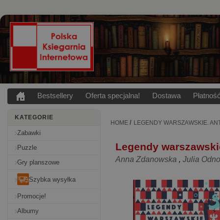
Bestsellery
Oferta specjalna!
Dostawa
Płatnoś
KATEGORIE
/
HOME
LEGENDY WARSZAWSKIE. AN
Zabawki
Legendy warszawskie
Puzzle
Anna Zdanowska
,
Julia Odn
Gry planszowe
Szybka wysyłka
Promocje!
Albumy