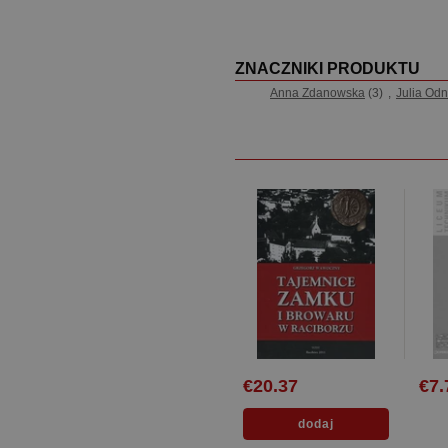
ZNACZNIKI PRODUKTU
Anna Zdanowska
(3)
,
Julia Od
€20.37
€7.