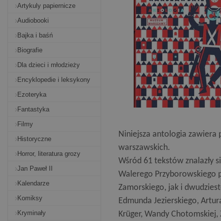
Artykuly papiernicze
Audiobooki
Bajka i baśń
Biografie
Dla dzieci i młodzieży
Encyklopedie i leksykony
Ezoteryka
Fantastyka
Filmy
Niniejsza antologia zawiera
Historyczne
warszawskich.
Horror, literatura grozy
Wśród 61 tekstów znalazły s
Jan Paweł II
Walerego Przyborowskiego p
Kalendarze
Zamorskiego, jak i dwudzies
Komiksy
Edmunda Jezierskiego, Artur
Kryminały
Krüger, Wandy Chotomskiej, 