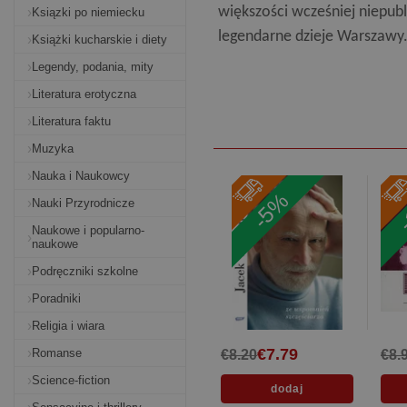
większości wcześniej niepub
Ksiązki po niemiecku
legendarne dzieje Warszawy
Książki kucharskie i diety
Legendy, podania, mity
Literatura erotyczna
Literatura faktu
Muzyka
Nauka i Naukowcy
-
-5%
Nauki Przyrodnicze
Naukowe i popularno-
naukowe
Podręczniki szkolne
Poradniki
Religia i wiara
€7.79
Romanse
€8.20
€8.
Science-fiction