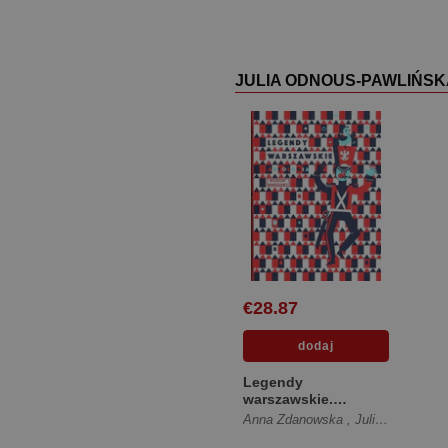
JULIA ODNOUS-PAWLIŃSK
€28.87
Legendy
warszawskie.
Antologia [Twarda]
Anna Zdanowska
,
Julia Odnous-Pawlińska