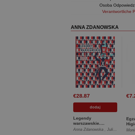
Osoba Odpowiedz
Verantwortliche 
ANNA ZDANOWSKA
€28.87
€7.
Legendy
Egz
warszawskie.
Higi
Antologia [Twarda]
stom
Anna Zdanowska
,
Julia Odnous-Pawlińska
Moni
[Mię