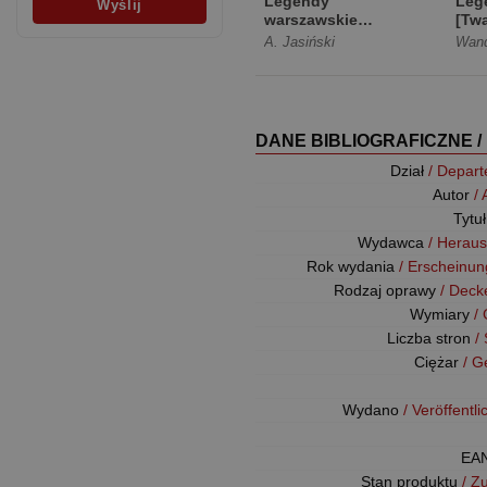
Legendy
Leg
warszawskie
[Tw
[Miękka]
A. Jasiński
Wan
DANE BIBLIOGRAFICZNE /
Dział
/ Depar
Autor
/
Tytu
Wydawca
/ Herau
Rok wydania
/ Erscheinun
Rodzaj oprawy
/ Deck
Wymiary
/
Liczba stron
/
Ciężar
/ G
Wydano
/ Veröffentl
EA
Stan produktu
/ Z