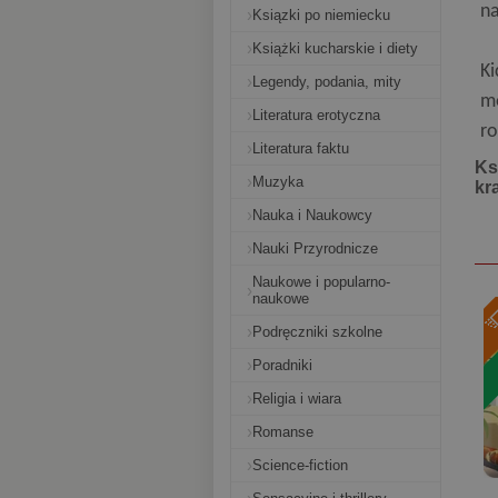
na
Ksiązki po niemiecku
Książki kucharskie i diety
Ki
Legendy, podania, mity
mo
Literatura erotyczna
r
Literatura faktu
Ks
Muzyka
kr
Nauka i Naukowcy
Nauki Przyrodnicze
Naukowe i popularno-
naukowe
Podręczniki szkolne
Poradniki
Religia i wiara
Romanse
Science-fiction