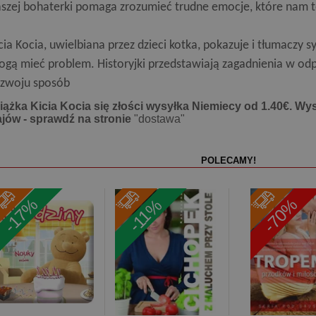
szej bohaterki pomaga zrozumieć trudne emocje, które nam 
cia Kocia, uwielbiana przez dzieci kotka, pokazuje i tłumaczy s
gą mieć problem. Historyjki przedstawiają zagadnienia w od
ozwoju sposób
iążka Kicia Kocia się złości wysyłka Niemiecy od 1.40€. Wys
ajów - sprawdź na stronie
"dostawa"
POLECAMY!
-17%
-70%
-11%