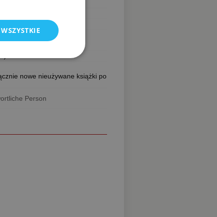
 WSZYSTKIE
4)
ącznie nowe nieużywane książki po
ortliche Person