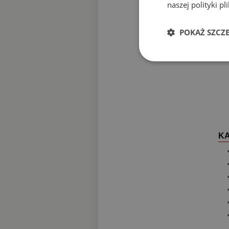
naszej polityki p
POKAŻ SZCZ
K