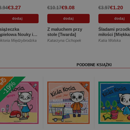
€3.27
€9.08
€1.20
3.94
€10.17
€3.97
siążeczka
Z maluchem przy
Śladami przodk
ąpielowa Nouky i
stole [Twarda]
miłości [Miękka
rzyjaciele Urodziny
ktoria Międzybrodzka
Katarzyna Cichopek
Katia Wolska
Miękka]
PODOBNE KSIĄŻKI
-19%