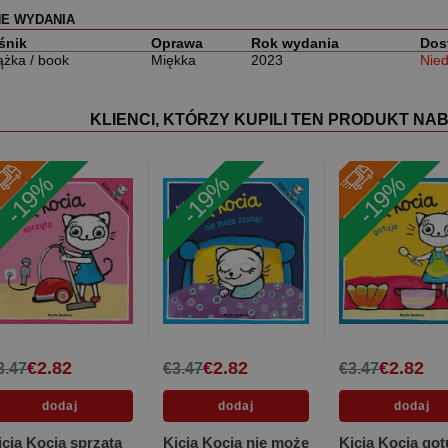
NE WYDANIA
śnik
Oprawa
Rok wydania
Dos
ążka / book
Miękka
2023
Nie
KLIENCI, KTÓRZY KUPILI TEN PRODUKT NAB
-19%
-19%
-19%
€2.82
€2.82
€2.82
3.47
€3.47
€3.47
icia Kocia sprząta
Kicia Kocia nie może
Kicia Kocia got