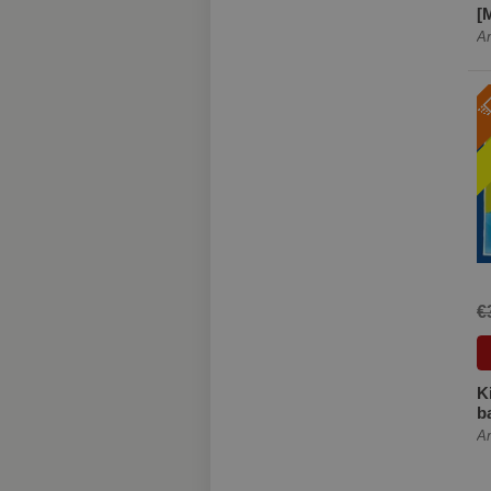
[
An
€
K
b
An