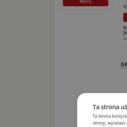
€
K
[
An
DA
Ta strona u
Ta strona korzyst
strony, wyrażasz