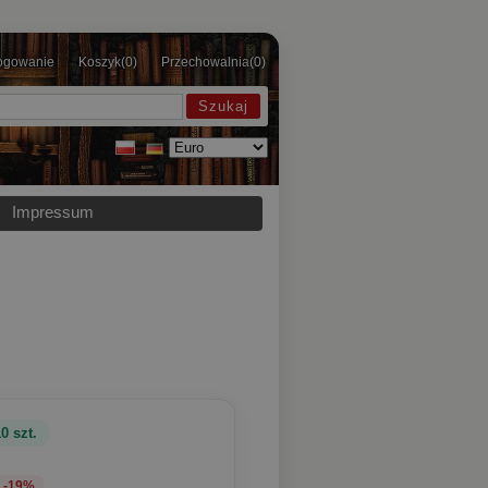
ogowanie
Koszyk
(0)
Przechowalnia
(0)
Impressum
0 szt.
-19%