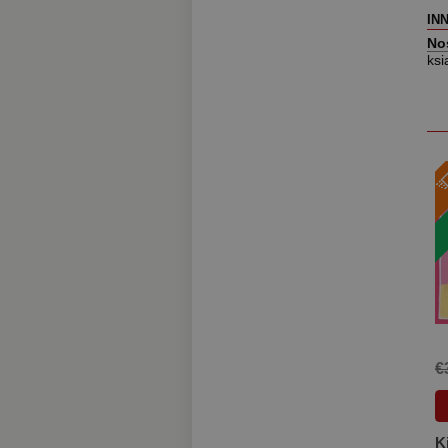
IN
No
ksi
€
K