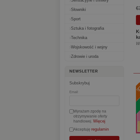
Sensacyjne i thrillery
€
Słowniki
Sport
Sztuka i fotografia
K
k
Technika
p
Wi
Wojskowość i wojny
[
Zdrowie i uroda
NEWSLETTER
Subskrybuj
Email:
Wyrażam zgodę na
otrzymywanie oferty
Więcej
handlowej.
regulamin
Akceptuję