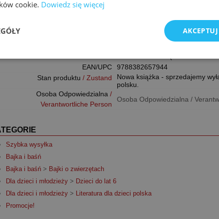
Wymiary
/ Größe
19.2x19.2
lików cookie.
Dowiedz się więcej
Liczba stron
/ Seiten
24
Ciężar
/ Gewicht
0.086 kg
EGÓŁY
AKCEPTUJ
Wydano
/ Veröffentlicht am
3/13/2024
ISBN
9788382657944 (978838265794
EAN/UPC
9788382657944
Nowa książka - sprzedajemy wył
Stan produktu
/ Zustand
polsku.
Osoba Odpowiedzialna
/
Osoba Odpowiedzialna / Verantw
Verantwortliche Person
ATEGORIE
Szybka wysyłka
Bajka i baśń
Bajka i baśń
>
Bajki o zwierzętach
Dla dzieci i młodzieży
>
Dzieci do lat 6
Dla dzieci i młodzieży
>
Literatura dla dzieci polska
Promocje!