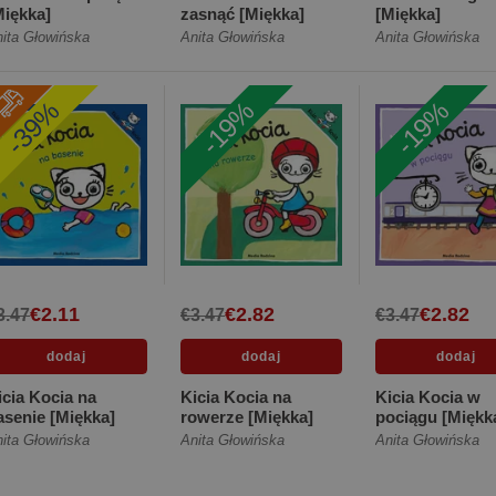
Miękka]
zasnąć [Miękka]
[Miękka]
ita Głowińska
Anita Głowińska
Anita Głowińska
-39%
-19%
-19%
€2.11
€2.82
€2.82
3.47
€3.47
€3.47
icia Kocia na
Kicia Kocia na
Kicia Kocia w
asenie [Miękka]
rowerze [Miękka]
pociągu [Miękk
ita Głowińska
Anita Głowińska
Anita Głowińska