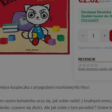
€3.47
Dostawa Deutche
Szybki kurier do 3
(
Sprawdź!
)
−
+
Najniższa cena z ostat
RECENZJE
Bądź pierwszą osobą, kt
lejna książeczka z przygodami rezolutnej Kici Koci
m razem bohaterka uczy się, jak sobie radzić z trudnymi emocj
iecko, czasem się złości. Ale jak sobie z tym poradzić? Gniew t