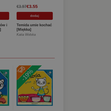
€3.55
€3.97
ów i
Temida umie kochać
]
[Miękka]
Katia Wolska
-19%