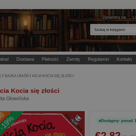
Zarejestruj się
L
alna!
Dostawa
Płatność
Zwroty
Regulamin
Kontakt
/
/
E
BAJKA I BAŚŃ
KICIA KOCIA SIĘ ZŁOŚCI
cia Kocia się złości
ita Głowińska
-19%
Dostępny
ponad 1
€2.82