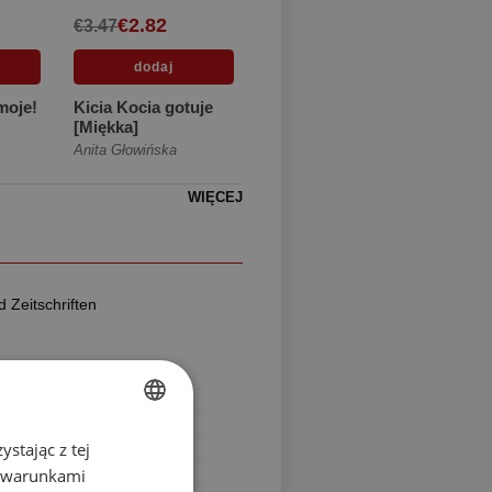
€2.82
€3.47
moje!
Kicia Kocia gotuje
[Miękka]
Anita Głowińska
WIĘCEJ
 Zeitschriften
stając z tej
POLISH
z warunkami
GERMAN