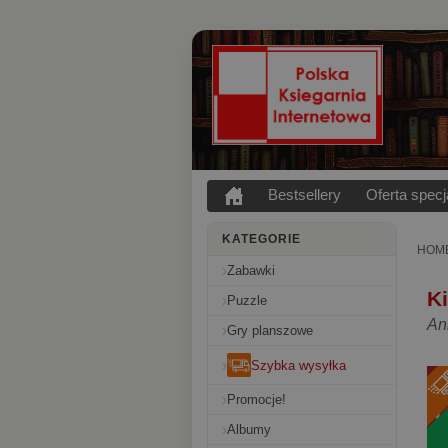
Bestsellery
Oferta specj
KATEGORIE
HOM
Zabawki
Ki
Puzzle
An
Gry planszowe
Szybka wysyłka
Promocje!
Albumy