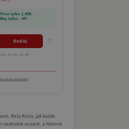
 Post
tylko 1.40€
.
0kg tylko - 4€!
♡
nich 30 dni: €2.80
óra doda recenzję!
ami. Kicia Kocia, jak każde
o nautralne uczucie, a historia