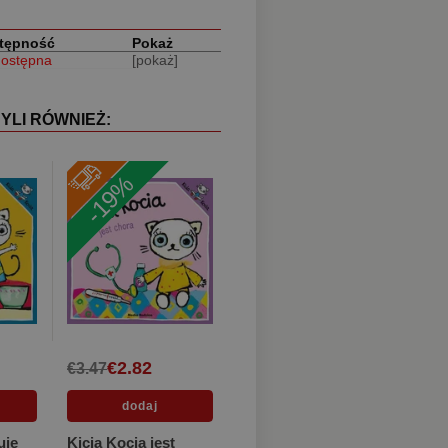
tępność
Pokaż
dostępna
[pokaż]
YLI RÓWNIEŻ:
-19%
€2.82
€3.47
uje
Kicia Kocia jest