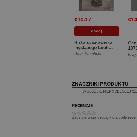
€10.17
€14
Historia człowieka
Gene
myślącego Lech
187
Karol Neyman (1908-
Rafał Sierchuła
Krzy
1948) B... [Twarda]
ZNACZNIKI PRODUKTU
W SŁUŻBIE NIEPODLEGŁEJ
(11
RECENZJE
Bądź pierwszą osobą, która doda recen