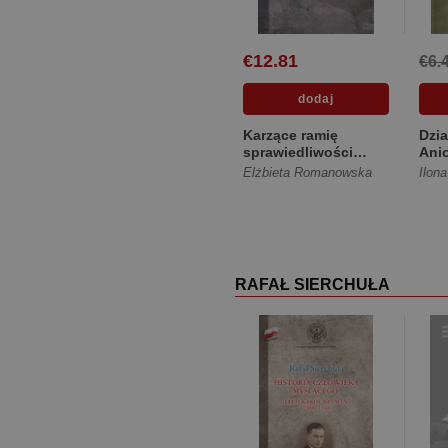
€12.81
€6.
Karzące ramię
Dzia
sprawiedliwości
Ani
ludowej Prokuratory
lata
Elżbieta Romanowska
Ilon
wojskowe w...
[Tw
[Twarda]
RAFAŁ SIERCHUŁA