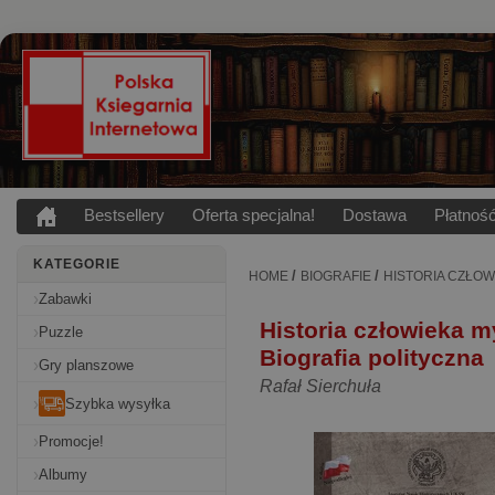
Bestsellery
Oferta specjalna!
Dostawa
Płatnoś
KATEGORIE
/
/
HOME
BIOGRAFIE
HISTORIA CZŁOW
Zabawki
Historia człowieka 
Puzzle
Biografia polityczna
Gry planszowe
Rafał Sierchuła
Szybka wysyłka
Promocje!
Albumy