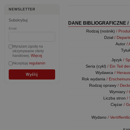
NEWSLETTER
Subskrybuj
DANE BIBLIOGRAFICZNE /
Email:
Rodzaj (nośnik)
/ Produ
Dział
/ Depar
Autor
/
Wyrażam zgodę na
Tytu
otrzymywanie oferty
Więcej
handlowej.
Język
/ S
regulamin
Akceptuję
Seria (cykl)
/ Ein Teil de
Wydawca
/ Herau
Rok wydania
/ Erscheinun
Rodzaj oprawy
/ Deck
Wymiary
/
Liczba stron
/
Ciężar
/ G
Wydano
/ Veröffentl