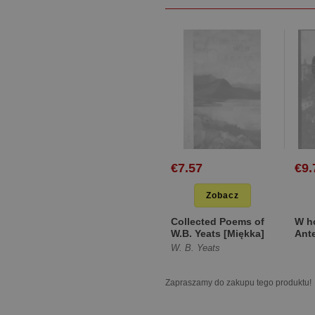
€7.57
€9.
Zobacz
Collected Poems of
W h
W.B. Yeats [Miękka]
Ante
Uniw
W. B. Yeats
Adam
[Tw
Zapraszamy do zakupu tego produktu!