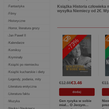
Fantastyka
Książka Historia człowieka
wysyłka Niemiecy od 2€. Wys
Filmy
Historyczne
Horror, literatura grozy
Jan Paweł II
-73%
Kalendarze
Komiksy
Kryminały
Ksiązki po niemiecku
Książki kucharskie i diety
Legendy, podania, mity
€3.46
€12.66
€11
Literatura erotyczna
Literatura faktu
Gen ryzyka w sobie
Nie
Muzyka
miał... O Jerzym
pre
Nauka i Naukowcy