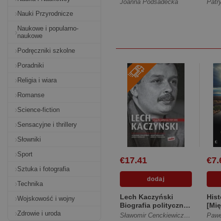
Turowiczu
Joanna Podsadecka
Patr
opowiadają: ks...
Nauki Przyrodnicze
[Twarda]
Naukowe i popularno-
naukowe
Podręczniki szkolne
Poradniki
Religia i wiara
Romanse
Science-fiction
Sensacyjne i thrillery
Słowniki
Sport
€17.41
€7.
Sztuka i fotografia
Technika
Lech Kaczyński
Hist
Wojskowość i wojny
Biografia polityczna
[Mię
Zdrowie i uroda
1949-2005 [Twarda]
Sławomir Cenckiewicz
,
Adam Chmi
Pawe