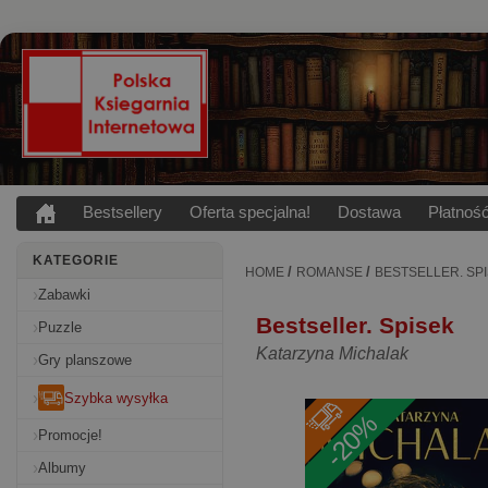
Bestsellery
Oferta specjalna!
Dostawa
Płatnoś
KATEGORIE
/
/
HOME
ROMANSE
BESTSELLER. SP
Zabawki
Bestseller. Spisek
Puzzle
Katarzyna Michalak
Gry planszowe
Szybka wysyłka
-20%
Promocje!
Albumy