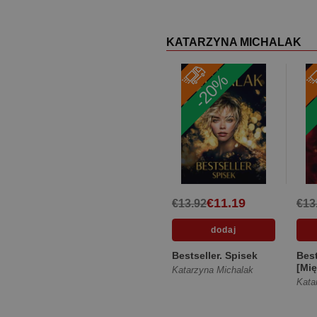
KATARZYNA MICHALAK
-20%
€11.19
€13.92
€13
Bestseller. Spisek
Best
[Mię
Katarzyna Michalak
Kata