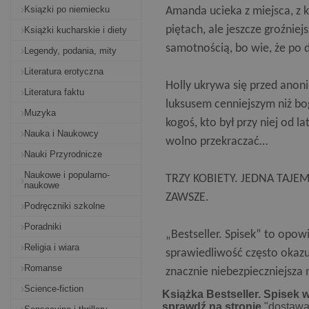
Ksiązki po niemiecku
Amanda ucieka z miejsca, z k
piętach, ale jeszcze groźnie
Książki kucharskie i diety
samotnością, bo wie, że po dr
Legendy, podania, mity
Literatura erotyczna
Holly ukrywa się przed ano
Literatura faktu
luksusem cenniejszym niż bo
Muzyka
kogoś, kto był przy niej od l
Nauka i Naukowcy
wolno przekraczać…
Nauki Przyrodnicze
Naukowe i popularno-
TRZY KOBIETY. JEDNA TAJE
naukowe
ZAWSZE.
Podręczniki szkolne
Poradniki
„Bestseller. Spisek” to opowi
Religia i wiara
sprawiedliwość często okaz
Romanse
znacznie niebezpieczniejsza 
Science-fiction
Książka Bestseller. Spisek w
sprawdź na stronie
"dostawa