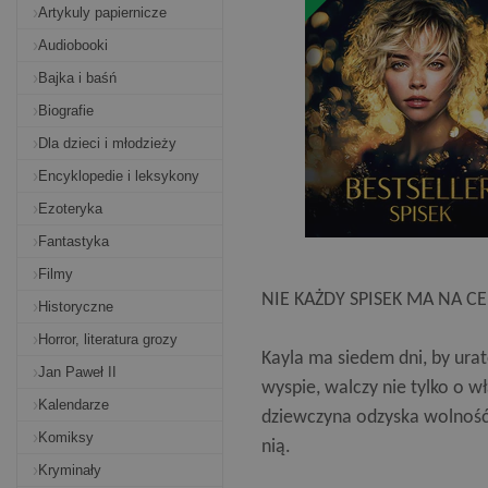
Artykuly papiernicze
Audiobooki
Bajka i baśń
Biografie
Dla dzieci i młodzieży
Encyklopedie i leksykony
Ezoteryka
Fantastyka
Filmy
NIE KAŻDY SPISEK MA NA 
Historyczne
Horror, literatura grozy
Kayla ma siedem dni, by ura
Jan Paweł II
wyspie, walczy nie tylko o wła
Kalendarze
dziewczyna odzyska wolność. 
Komiksy
nią.
Kryminały