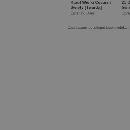
Karol Wielki Cesarz i
21 D
Święty [Twarda]
Górs
Ernst W. Wies
Opra
Zapraszamy do zakupu tego produktu!