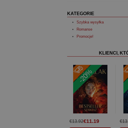
KATEGORIE
Szybka wysyłka
Romanse
Promocje!
KLIENCI, K
-20%
€11.19
€13.92
€13