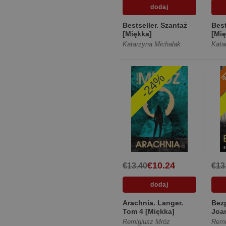
Bestseller. Szantaż
Best
[Miękka]
[Mię
Katarzyna Michalak
Kata
-24%
€10.24
€13.40
€13
Arachnia. Langer.
Bezp
Tom 4 [Miękka]
Joa
20 [
Remigiusz Mróz
Remi