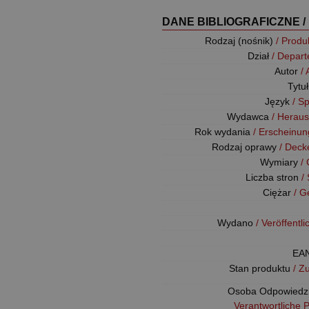
DANE BIBLIOGRAFICZNE /
Rodzaj (nośnik)
/ Produ
Dział
/ Depar
Autor
/
Tytu
Język
/ S
Wydawca
/ Herau
Rok wydania
/ Erscheinun
Rodzaj oprawy
/ Deck
Wymiary
/
Liczba stron
/
Ciężar
/ G
Wydano
/ Veröffentl
EA
Stan produktu
/ Z
Osoba Odpowiedz
Verantwortliche 