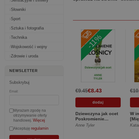
Sensacyjne i thrillery
Słowniki
Sport
Sztuka i fotografia
-11%
Technika
Wojskowość i wojny
Zdrowie i uroda
NEWSLETTER
Subskrybuj
€8.43
€9.45
€10
Email:
Wyrażam zgodę na
Dziewczyna jak ocet
W im
otrzymywanie oferty
Poskromienie
[Mię
Więcej
handlowej.
złośnicy [Twarda]
Anne Tyler
Kata
regulamin
Akceptuję