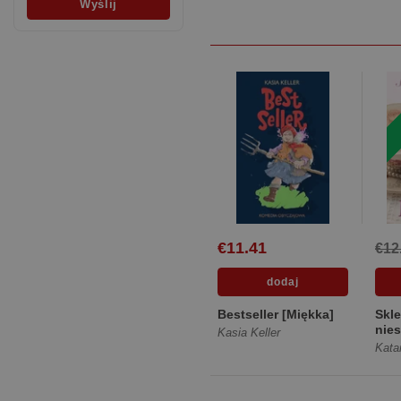
€11.41
€12
Bestseller [Miękka]
Skle
nie
Kasia Keller
[Mię
Kata